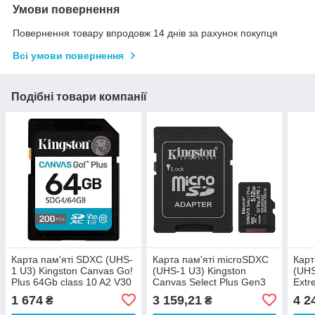
Умови повернення
Повернення товару впродовж 14 днів за рахунок покупця
Всі умови повернення
Подібні товари компанії
Карта пам'яті SDXC (UHS-
Карта пам'яті microSDXC
Карт
1 U3) Kingston Canvas Go!
(UHS-1 U3) Kingston
(UHS
Plus 64Gb class 10 A2 V30
Canvas Select Plus Gen3
Extr
(R200MB/s)
512Gb class 10 А1 V30 (R-
clas
1 674
3 159,21
4 2
₴
₴
150MB/s) (adapter SD)
(R2