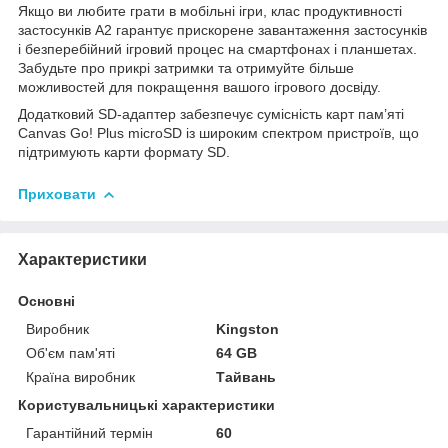
Якщо ви любите грати в мобільні ігри, клас продуктивності
застосунків A2 гарантує прискорене завантаження застосунків
і безперебійний ігровий процес на смартфонах і планшетах.
Забудьте про прикрі затримки та отримуйте більше
можливостей для покращення вашого ігрового досвіду.
Додатковий SD-адаптер забезпечує сумісність карт пам’яті
Canvas Go! Plus microSD із широким спектром пристроїв, що
підтримують карти формату SD.
Приховати
Характеристики
Основні
Виробник
Kingston
Об'єм пам'яті
64 GB
Країна виробник
Тайвань
Користувальницькі характеристики
Гарантійний термін
60