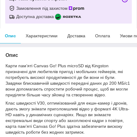
Замовлення під захистом
Доступна доставка
Опис
Характеристики
Доставка
Оплата
Умови п
Опис
Карти пам’яті Canvas Go! Plus microSD від Kingston
призначені для любителів пригод і мобільних геймерів, які
потребують високої продуктивності де би вони ні були.
Завдяки блискавичній швидкості передачі даних до 200 МБ/с1
вони допомагають спростити робочий процес, щоб ви могли
приділяти більше часу зйомці та створенню відео.
Клас швидкості V30, оптимізований для екшн-камер і дронів,
дають змогу знімати приголомшливі відео у форматі 4K Ultra-
HD навіть у динамічних сценаріях. Якщо ви знімаєте
екстремальні види спорту або захоплюючі кадри з повітря,
карта пам’яті Canvas Go! Plus здатна забезпечити вискоку
швидкість роботи без жодних затримок.