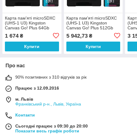
Карта пам'яті microSDXC
Карта пам'яті microSDXC
Карт
(UHS-1 U3) Kingston
(UHS-1 U3) Kingston
(UHS
Canvas Go! Plus 64Gb
Canvas Go! Plus 512Gb
Canv
class 10 A2 V30
class 10 A2 V30
512G
1 674
5 942,73
3 1
₴
₴
(R200MB/s) (adapter SD)
(R200MB/s, W-160MB/s)
150M
(adapter SD)
Купити
Купити
Про нас
90% позитивних з 310 відгуків за рік
Працює з 12.09.2016
м. Львів
Франківський р-н., Львів, Україна
Контакти
Сьогодні працює з 09:30 до 20:00
Показати весь графік роботи