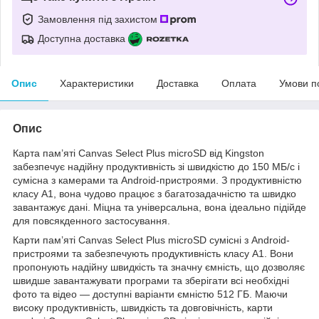
Замовлення під захистом
Доступна доставка
Опис
Характеристики
Доставка
Оплата
Умови п
Опис
Карта пам’яті Canvas Select Plus microSD від Kingston
забезпечує надійну продуктивність зі швидкістю до 150 МБ/с і
сумісна з камерами та Android-пристроями. З продуктивністю
класу A1, вона чудово працює з багатозадачністю та швидко
завантажує дані. Міцна та універсальна, вона ідеально підійде
для повсякденного застосування.
Карти пам’яті Canvas Select Plus microSD сумісні з Android-
пристроями та забезпечують продуктивність класу A1. Вони
пропонують надійну швидкість та значну ємність, що дозволяє
швидше завантажувати програми та зберігати всі необхідні
фото та відео — доступні варіанти ємністю 512 ГБ. Маючи
високу продуктивність, швидкість та довговічність, карти