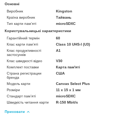
Основні
Виробник
Kingston
Країна виробник
Тайвань
Тип карти пам'яті
microSDXC
Користувальницькі характеристики
Гарантійний термін
60
Клас карти пам’яті
Class 10 UHS-I (U3)
Клас продуктивності
A1
застосунків
Клас швидкості відео
V30
Комплект поставки
Карта пам'яті
Страна регистрации
США
бренда
Модель карти
Canvas Select Plus
Розміри
11 x 15 x 1 мм
Стандарт пам’яті
microSDXC
Швидкість читання карти
R-150 Mbit/s
Приховати