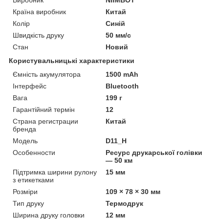
Країна виробник
Китай
Колір
Синій
Швидкість друку
50 мм/с
Стан
Новий
Користувальницькі характеристики
Ємність акумулятора
1500 mAh
Інтерфейс
Bluetooth
Вага
199 г
Гарантійний термін
12
Страна регистрации
Китай
бренда
Мoдель
D11_H
Особенности
Ресурс друкарської голівки
— 50 км
Підтримка ширини рулону
15 мм
з етикетками
Розміри
109 × 78 × 30 мм
Тип друку
Термодрук
Ширина друку головки
12 мм