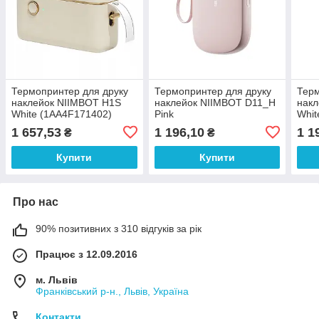
Термопринтер для друку
Термопринтер для друку
Терм
наклейок NIIMBOT H1S
наклейок NIIMBOT D11_H
нак
White (1AA4F171402)
Pink
Whit
1 657,53
1 196,10
1 1
₴
₴
Купити
Купити
Про нас
90% позитивних з 310 відгуків за рік
Працює з 12.09.2016
м. Львів
Франківський р-н., Львів, Україна
Контакти