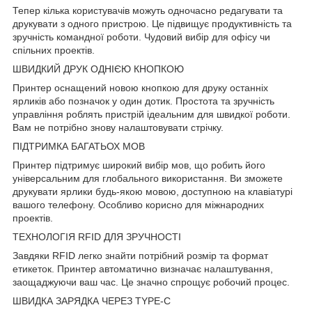
Тепер кілька користувачів можуть одночасно редагувати та
друкувати з одного пристрою. Це підвищує продуктивність та
зручність командної роботи. Чудовий вибір для офісу чи
спільних проектів.
ШВИДКИЙ ДРУК ОДНІЄЮ КНОПКОЮ
Принтер оснащений новою кнопкою для друку останніх
ярликів або позначок у один дотик. Простота та зручність
управління роблять пристрій ідеальним для швидкої роботи.
Вам не потрібно знову налаштовувати стрічку.
ПІДТРИМКА БАГАТЬОХ МОВ
Принтер підтримує широкий вибір мов, що робить його
універсальним для глобального використання. Ви зможете
друкувати ярлики будь-якою мовою, доступною на клавіатурі
вашого телефону. Особливо корисно для міжнародних
проектів.
ТЕХНОЛОГІЯ RFID ДЛЯ ЗРУЧНОСТІ
Завдяки RFID легко знайти потрібний розмір та формат
етикеток. Принтер автоматично визначає налаштування,
заощаджуючи ваш час. Це значно спрощує робочий процес.
ШВИДКА ЗАРЯДКА ЧЕРЕЗ TYPE-C