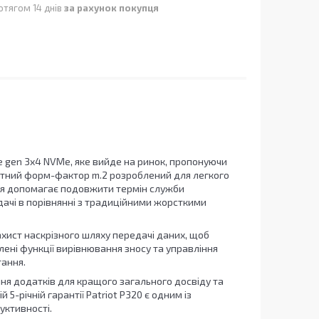
отягом 14 днів
за рахунок покупця
Ie gen 3x4 NVMe, яке вийде на ринок, пропонуючи
пактний форм-фактор m.2 розроблений для легкого
ння допомагає подовжити термін служби
дачі в порівнянні з традиційними жорсткими
хист наскрізного шляху передачі даних, щоб
лені функції вирівнювання зносу та управління
ання.
я додатків для кращого загального досвіду та
-річній гарантії Patriot P320 є одним із
уктивності.