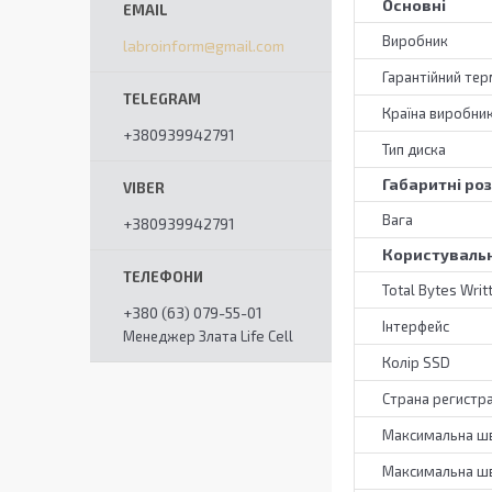
Основні
Виробник
labroinform@gmail.com
Гарантійний тер
Країна виробни
+380939942791
Тип диска
Габаритні ро
Вага
+380939942791
Користувальн
Total Bytes Writ
+380 (63) 079-55-01
Інтерфейс
Менеджер Злата Life Cell
Колір SSD
Страна регистр
Максимальна шв
Максимальна шв