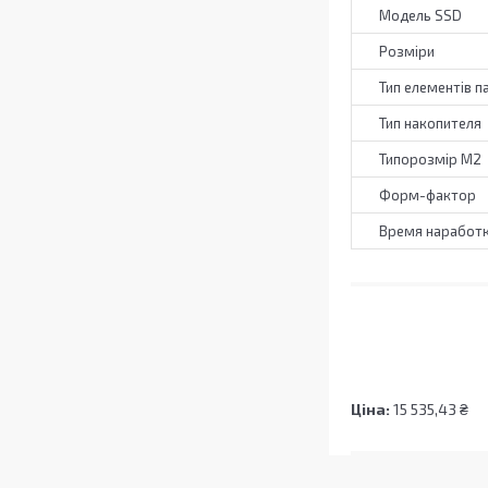
Модель SSD
Розміри
Тип елементів п
Тип накопителя
Типорозмір M2
Форм-фактор
Время наработк
Ціна:
15 535,43 ₴