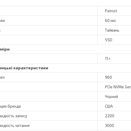
Patriot
мін
60 міс
к
Тайвань
SSD
зміри
11 г
ицькі характеристики
ten
960
PCIe NVMe Gen
Чорний
ации бренда
США
идкість запису
2200
идкість читання
3000