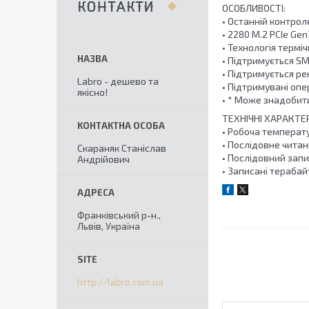
КОНТАКТИ
ОСОБЛИВОСТІ:
• Останній контрол
• 2280 M.2 PCIe Gen
• Технологія терм
• Підтримується S
• Підтримується р
Labro - дешево та
• Підтримувані опе
якісно!
• * Може знадобит
ТЕХНІЧНІ ХАРАКТЕ
• Робоча температу
• Послідовне читан
Скараняк Станіслав
• Послідовний запи
Андрійович
• Записані терабай
Франківський р-н.,
Львів, Україна
http://labro.com.ua