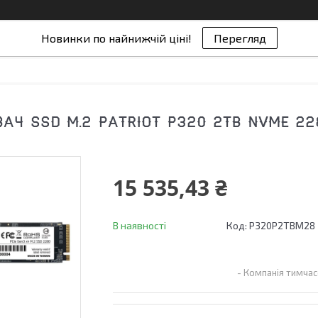
Новинки по найнижчій ціні!
Перегляд
АЧ SSD M.2 PATRIOT P320 2TB NVME 228
15 535,43 ₴
В наявності
Код:
P320P2TBM28
Компанія тимчас