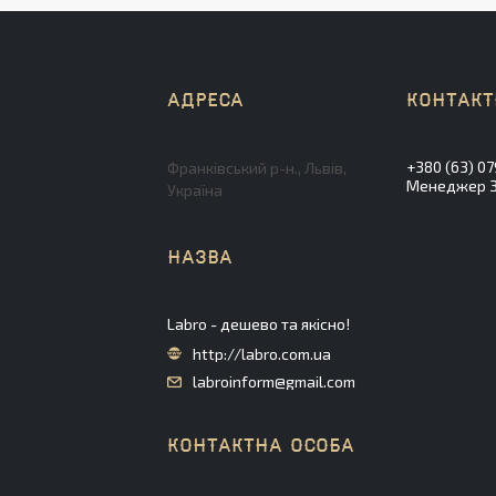
+380 (63) 07
Франківський р-н., Львів,
Менеджер Зл
Україна
Labro - дешево та якісно!
http://labro.com.ua
labroinform@gmail.com