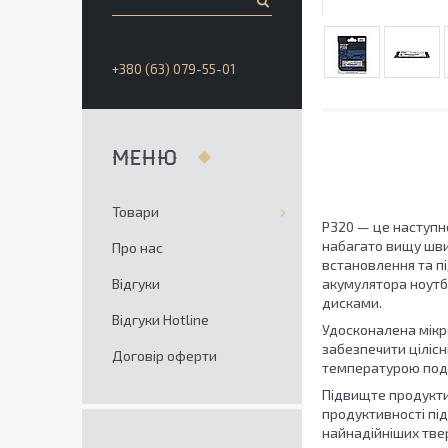
+380 (63) 079-55-01
Товари
P320 — це наступне
набагато вищу швид
Про нас
встановлення та п
Відгуки
акумулятора ноутб
дисками.
Відгуки Hotline
Удосконалена мікр
забезпечити цілісн
Договір оферти
температурою под
Підвищте продукти
продуктивності під
найнадійніших твер