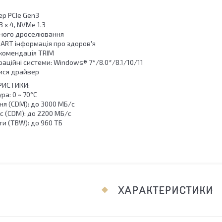
ер PCIe Gen3
3 x 4, NVMe 1.3
ічного дроселювання
MART інформація про здоров'я
екомендація TRIM
раційні системи: Windows® 7*/8.0*/8.1/10/11
ися драйвер
РИСТИКИ:
ра: 0 ~ 70°C
ня (CDM): до 3000 МБ/с
с (CDM): до 2200 МБ/с
ти (TBW): до 960 ТБ
ХАРАКТЕРИСТИКИ