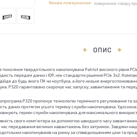
повернення товару пр
ОПИС
 покоління твердотільного накопичувача Patriot високого рівня PC
кість передачі даних і IOP, ніж стандартні рішення PCIe 3x2. Ком
ідійде до будь якого ПК чи ноутбука, а його низьке енергоспожива
ука. P320 гарантовано скорочує час запуску, завантаження та пере
опрограма P320 пропонує технологію термічного регулювання та за
ість даних протягом усього терміну служби накопичувача. Удоскона
овжують термін служби накопичувача для максимального використ
вність свого комп’ютера за допомогою швидшого часу завантаженн
 час передавання великих навантажень без затримок. Завдяки нашій 5
дотільних накопичувачів на ринку за співвідношенням ціни та прод