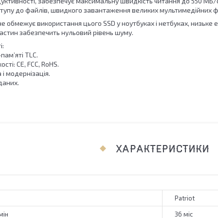
уктивності, забезпечує максимальну швидкість читання до 550 МБ/с
тупу до файлів, швидкого завантаження великих мультимедійних ф
е обмежує використання цього SSD у ноутбуках і нетбуках, низьке 
частин забезпечить нульовий рівень шуму.
і:
пам’яті TLC.
ості: CE, FCC, RoHS.
 і модернізація.
даних.
ХАРАКТЕРИСТИКИ
Patriot
мін
36 міс