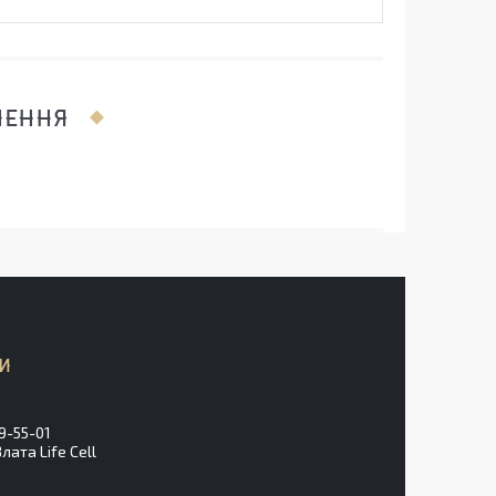
ЛЕННЯ
9-55-01
ата Life Cell