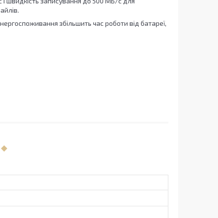
 і швидкість записування до 500 МБ/с для
айлів.
енергоспоживання збільшить час роботи від батареї,