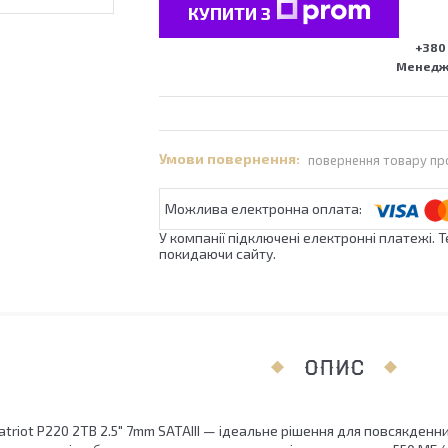
КУПИТИ З
+380 
Менедже
повернення товару пр
У компанії підключені електронні платежі. 
покидаючи сайту.
ОПИС
triot P220 2TB 2.5" 7mm SATAIII — ідеальне рішення для повсякден