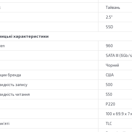
к
Тайвань
2.5"
SSD
ицькі характеристики
ten
960
SATA III (6Gb/s
Чорний
ации бренда
США
идкість запису
500
идкість читання
550
P220
100 x 69.9 x 7
ам’яті
TLC