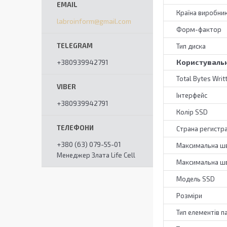
Країна виробни
labroinform@gmail.com
Форм-фактор
Тип диска
+380939942791
Користувальн
Total Bytes Writ
Інтерфейс
+380939942791
Колір SSD
Страна регистр
+380 (63) 079-55-01
Максимальна шв
Менеджер Злата Life Cell
Максимальна шв
Модель SSD
Розміри
Тип елементів п