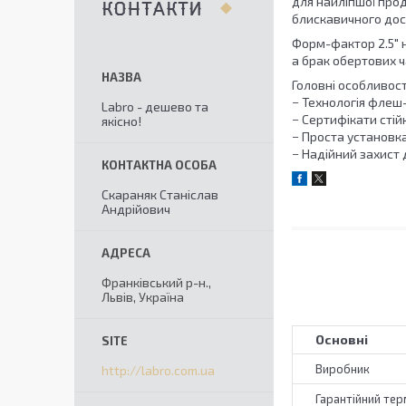
для найліпшої прод
КОНТАКТИ
блискавичного дос
Форм-фактор 2.5" н
а брак обертових 
Головні особливост
− Технологія флеш-
Labro - дешево та
− Сертифікати стійк
якісно!
− Проста установка
− Надійний захист 
Скараняк Станіслав
Андрійович
Франківський р-н.,
Львів, Україна
Основні
Виробник
http://labro.com.ua
Гарантійний тер