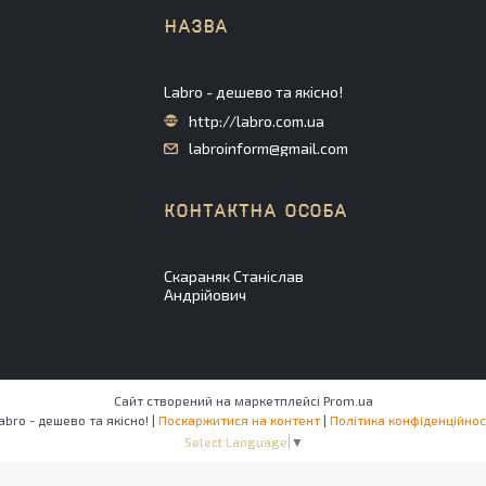
Labro - дешево та якісно!
http://labro.com.ua
labroinform@gmail.com
Скараняк Станіслав
Андрійович
Сайт створений на маркетплейсі
Prom.ua
Labro - дешево та якісно! |
Поскаржитися на контент
|
Політика конфіденційнос
Select Language
▼