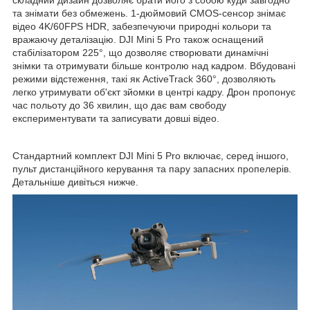
складний дизайн дозволяє брати його з собою куди завгодно
та знімати без обмежень. 1-дюймовий CMOS-сенсор знімає
відео 4K/60FPS HDR, забезпечуючи природні кольори та
вражаючу деталізацію. DJI Mini 5 Pro також оснащений
стабілізатором 225°, що дозволяє створювати динамічні
знімки та отримувати більше контролю над кадром. Вбудовані
режими відстеження, такі як ActiveTrack 360°, дозволяють
легко утримувати об'єкт зйомки в центрі кадру. Дрон пропонує
час польоту до 36 хвилин, що дає вам свободу
експериментувати та записувати довші відео.
Стандартний комплект DJI Mini 5 Pro включає, серед іншого,
пульт дистанційного керування та пару запасних пропелерів.
Детальніше дивіться нижче.