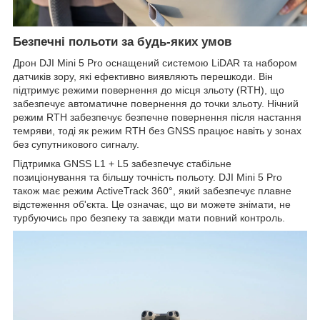
Безпечні польоти за будь-яких умов
Дрон DJI Mini 5 Pro оснащений системою LiDAR та набором
датчиків зору, які ефективно виявляють перешкоди. Він
підтримує режими повернення до місця зльоту (RTH), що
забезпечує автоматичне повернення до точки зльоту. Нічний
режим RTH забезпечує безпечне повернення після настання
темряви, тоді як режим RTH без GNSS працює навіть у зонах
без супутникового сигналу.
Підтримка GNSS L1 + L5 забезпечує стабільне
позиціонування та більшу точність польоту. DJI Mini 5 Pro
також має режим ActiveTrack 360°, який забезпечує плавне
відстеження об'єкта. Це означає, що ви можете знімати, не
турбуючись про безпеку та завжди мати повний контроль.