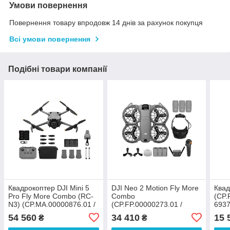
Умови повернення
Повернення товару впродовж 14 днів за рахунок покупця
Всі умови повернення
Подібні товари компанії
Квадрокоптер DJI Mini 5
DJI Neo 2 Motion Fly More
Квад
Pro Fly More Combo (RC-
Combo
(CP.
N3) (CP.MA.00000876.01 /
(CP.FP.00000273.01 /
693
6937224123090)
6937224131729)
54 560
34 410
15 
₴
₴