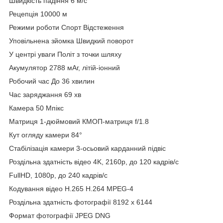
Швидкість падіння 6 м/с
Рецепція 10000 м
Режими роботи Спорт Відстеження
Уповільнена зйомка Швидкий поворот
У центрі уваги Політ з точки шляху
Акумулятор 2788 мАг, літій-іонний
Робочий час До 36 хвилин
Час заряджання 69 хв
Камера 50 Мпікс
Матриця 1-дюймовий КМОП-матриця f/1.8
Кут огляду камери 84°
Стабілізація камери 3-осьовий карданний підвіс
Роздільна здатність відео 4K, 2160p, до 120 кадрів/с
FullHD, 1080p, до 240 кадрів/с
Кодування відео H.265 H.264 MPEG-4
Роздільна здатність фотографії 8192 x 6144
Формат фотографії JPEG DNG