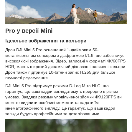
Pro у версії Mini
Ідеальне зображення та кольори
Дрон DJI Mini 5 Pro оснащений 1-дюймовим 50-
мегапіксельним сенсором з діафрагмою f/1.8, що забезпечує
високоякісні зображення. Відео, записані у форматі 4K/60FPS
HDR, мають широкий динамічний діапазон і насичені кольори.
Дрон також підтримує 10-бітний запис H.265 для більшої
гнучкості редагування.
DJI Mini 5 Pro підтримує режими D-Log M та HLG, що
гарантує, що ваші кадри виглядатимуть природно в різних
умовах. Завдяки режиму уповільненої зйомки 4K/120FPS ви
можете виділити особливі моменти та надати їм
кінематографічного вигляду. Це гарантує, що ваші кадри
завжди будуть професійними та деталізованими.