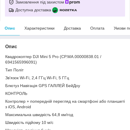
Замовлення під захистом
Доступна доставка
Опис
Характеристики
Доставка
Оплата
Умови п
Опис
Квадрокоптер DJI Mini 5 Pro (CP.MA.00000838.01 /
6941565996091)
Тип Політ
Зв'язок Wi-Fi, 2,4 ГГц Wi-Fi, 5 ГГц
Блютуз Навігація GPS ГАЛІЛЕЙ БейДоу
КОНТРОЛЬ
Контролер + попередній перегляд на смартфоні або планшеті
з iOS, Android
Максимальна швидкість 64,8 км/год
Швидкість підйому 10 м/с