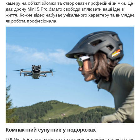
камеру на об'єкті зйомки та створювати професійні знімки. Це
дає дрону Mini 5 Pro багато свободи втілювати ваші ідеї в
життя. Кожне відео набуває унікального характеру та виглядає
як робота професіонала.
Компактний супутник у подорожах
DJI Mini 5 Pro має легку та складану конструкцію, що дозволяє