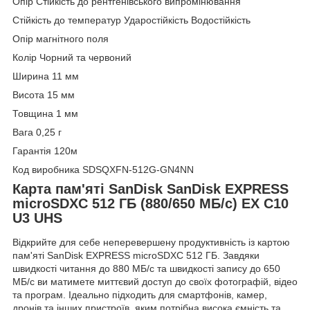
Опір Стійкість до рентгенівського випромінювання
Стійкість до температур Ударостійкість Водостійкість
Опір магнітного поля
Колір Чорний та червоний
Ширина 11 мм
Висота 15 мм
Товщина 1 мм
Вага 0,25 г
Гарантія 120м
Код виробника SDSQXFN-512G-GN4NN
Карта пам'яті SanDisk SanDisk EXPRESS
microSDXC 512 ГБ (880/650 МБ/с) EX C10
U3 UHS
Відкрийте для себе неперевершену продуктивність із картою
пам'яті SanDisk EXPRESS microSDXC 512 ГБ. Завдяки
швидкості читання до 880 МБ/с та швидкості запису до 650
МБ/с ви матимете миттєвий доступ до своїх фотографій, відео
та програм. Ідеально підходить для смартфонів, камер,
дронів та інших пристроїв, яким потрібна висока ємність та