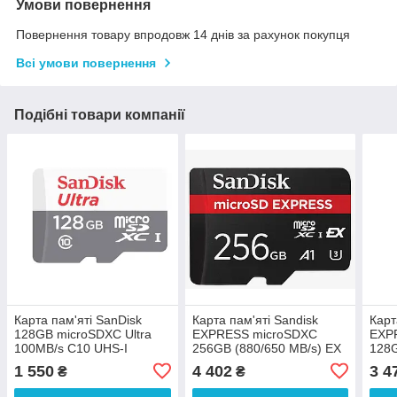
Умови повернення
Повернення товару впродовж 14 днів за рахунок покупця
Всі умови повернення
Подібні товари компанії
Карта пам'яті SanDisk
Карта пам'яті Sandisk
Карт
128GB microSDXC Ultra
EXPRESS microSDXC
EXP
100MB/s C10 UHS-I
256GB (880/650 MB/s) EX
128G
(SDSQUNR-128G-GN6MN)
C10 U3 UHS-I (SDSQXFN-
C10
1 550
4 402
3 4
₴
₴
256G-GN4NN)
128