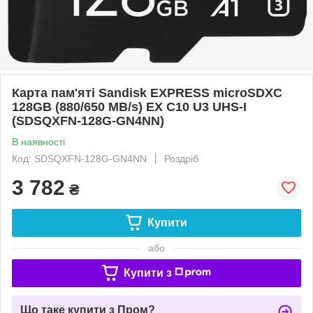
Карта пам'яті Sandisk EXPRESS microSDXC
128GB (880/650 MB/s) EX C10 U3 UHS-I
(SDSQXFN-128G-GN4NN)
В наявності
Код: SDSQXFN-128G-GN4NN
Роздріб
3 782
₴
Купити
або
Купити з
Що таке купити з Пром?