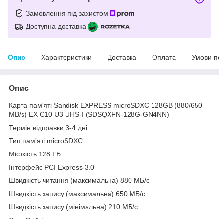
Замовлення під захистом
Доступна доставка
Опис
Характеристики
Доставка
Оплата
Умови п
Опис
Карта пам'яті Sandisk EXPRESS microSDXC 128GB (880/650
MB/s) EX C10 U3 UHS-I (SDSQXFN-128G-GN4NN)
Термін відправки 3-4 дні.
Тип пам'яті microSDXC
Місткість 128 ГБ
Інтерфейс PCI Express 3.0
Швидкість читання (максимальна) 880 МБ/с
Швидкість запису (максимальна) 650 МБ/с
Швидкість запису (мінімальна) 210 МБ/с