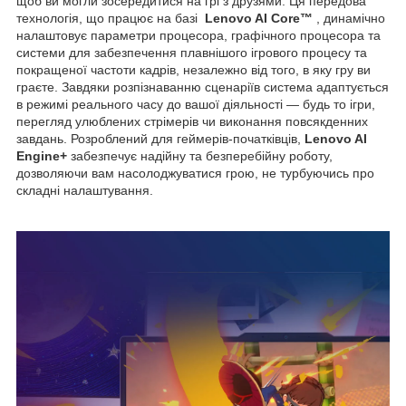
щоб ви могли зосередитися на грі з друзями. Ця передова
технологія, що працює на базі
Lenovo AI Core™
, динамічно
налаштовує параметри процесора, графічного процесора та
системи для забезпечення плавнішого ігрового процесу та
покращеної частоти кадрів, незалежно від того, в яку гру ви
граєте. Завдяки розпізнаванню сценаріїв система адаптується
в режимі реального часу до вашої діяльності — будь то ігри,
перегляд улюблених стрімерів чи виконання повсякденних
завдань. Розроблений для геймерів-початківців,
Lenovo AI
Engine+
забезпечує надійну та безперебійну роботу,
дозволяючи вам насолоджуватися грою, не турбуючись про
складні налаштування.