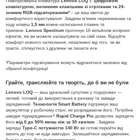
Повнорозмірна клавіатура
Lenovo LOQ
з
цифровою
клавіатурою, великими клавішами зі стрілками та 24-
зонним RGB-підсвічуванням*
– це ваш квиток до
комфортного користування. Завдяки м’яким перемикачам та
ходу клавіш
1,5 мм
кожне натискання плавне та
приємне.
Lenovo Spectrum
пропонує 16 мільйонів колірних
ефектів, які ви можете налаштувати на свій смак. Відчуйте
комфорт кожного натискання, незалежно від того, чи ви
граєте, спілкуєтеся з друзями чи пишете есе.
*Параметри підсвічування можуть відрізнятися залежно від
обраної конфігурації
Грайте, транслюйте та творіть, де б ви не були
Lenovo LOQ
— ваш ідеальний супутник у подорожах —
легкий, готовий до використання в рюкзаку та завжди
заряджений.
Технологія Smart Battery
підтримує ваш
акумулятор у робочому стані, не розряджаючи його. Потрібне
швидке підзарядження?
Rapid Charge Pro
дозволяє зарядити
його
від 0 до 50% менш ніж за 30 хвилин
. Завдяки
зарядці
Type-C потужністю 140 Вт
ви готові перейти від
занять до ігор чи куди завгодно. Залишайтеся зарядженими,
будьте в русі, будьте переможцем.