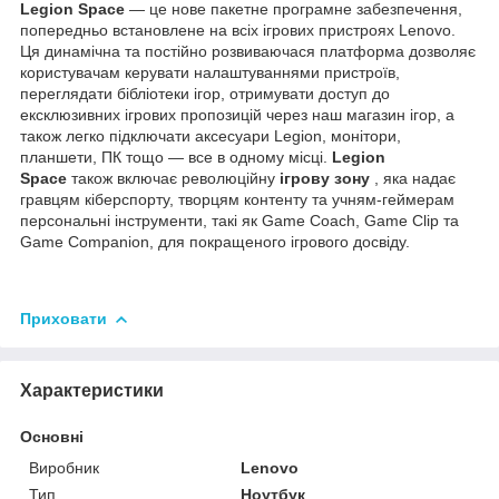
Legion Space
— це нове пакетне програмне забезпечення,
попередньо встановлене на всіх ігрових пристроях Lenovo.
Ця динамічна та постійно розвиваючася платформа дозволяє
користувачам керувати налаштуваннями пристроїв,
переглядати бібліотеки ігор, отримувати доступ до
ексклюзивних ігрових пропозицій через наш магазин ігор, а
також легко підключати аксесуари Legion, монітори,
планшети, ПК тощо — все в одному місці.
Legion
Space
також включає революційну
ігрову зону
, яка надає
гравцям кіберспорту, творцям контенту та учням-геймерам
персональні інструменти, такі як Game Coach, Game Clip та
Game Companion, для покращеного ігрового досвіду.
Приховати
Характеристики
Основні
Виробник
Lenovo
Тип
Ноутбук