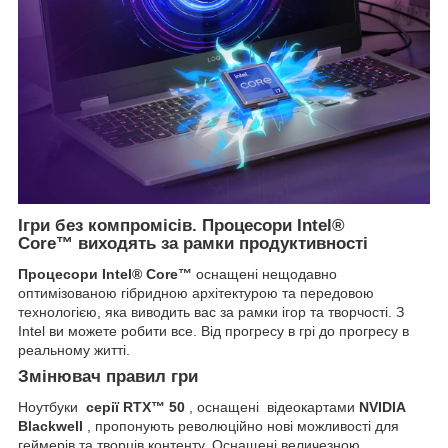
Ігри без компромісів. Процесори Intel®
Core™
виходять
за рамки продуктивності
Процесори
Intel®
Core™
оснащені нещодавно
оптимізованою гібридною архітектурою та передовою
технологією, яка виводить вас за рамки ігор та творчості. З
Intel ви можете робити все. Від прогресу в грі до прогресу в
реальному житті.
Змінювач правил гри
Ноутбуки
серії RTX™ 50
, оснащені відеокартами
NVIDIA
Blackwell
, пропонують революційно нові можливості для
геймерів та творців контенту. Оснащені величезною