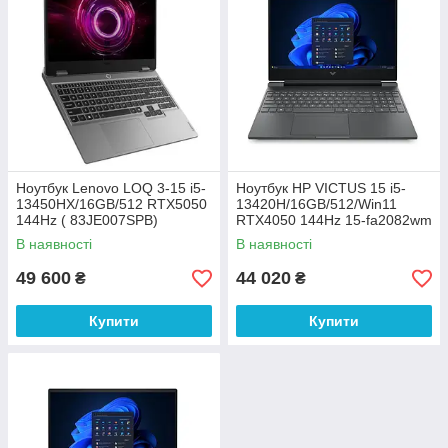
Ноутбук Lenovo LOQ 3-15 i5-
Ноутбук HP VICTUS 15 i5-
13450HX/16GB/512 RTX5050
13420H/16GB/512/Win11
144Hz ( 83JE007SPB)
RTX4050 144Hz 15-fa2082wm
(B5EQ3UA)
В наявності
В наявності
49 600
44 020
₴
₴
Купити
Купити