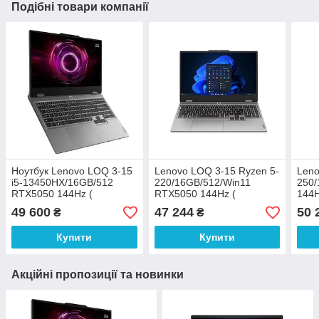
Подібні товари компанії
Ноутбук Lenovo LOQ 3-15
Lenovo LOQ 3-15 Ryzen 5-
Leno
i5-13450HX/16GB/512
220/16GB/512/Win11
250
RTX5050 144Hz (
RTX5050 144Hz (
144
83JE007SPB)
83JG000QPB)
49 600
47 244
50 
₴
₴
Купити
Купити
Акційні пропозиції та новинки