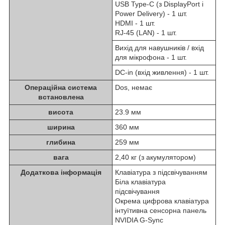
USB Type-C (з DisplayPort і
Power Delivery) - 1 шт.
HDMI - 1 шт.
RJ-45 (LAN) - 1 шт.
Вихід для навушників / вхід
для мікрофона - 1 шт.
DC-in (вхід живлення) - 1 шт.
Операційна система
Dos, немає
встановлена
висота
23.9 мм
ширина
360 мм
глибина
259 мм
вага
2,40 кг (з акумулятором)
Додаткова інформація
Клавіатура з підсвічуванням
Біла клавіатура
підсвічування
Окрема цифрова клавіатура
інтуїтивна сенсорна панель
NVIDIA G-Sync