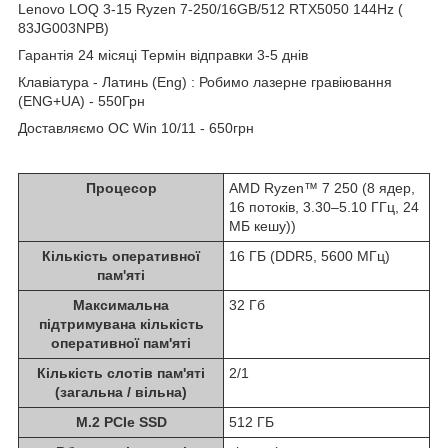
Lenovo LOQ 3-15 Ryzen 7-250/16GB/512 RTX5050 144Hz (
83JG003NPB)
Гарантія 24 місяці Термін відправки 3-5 днів
Клавіатура - Латинь (Eng) : Робимо лазерне гравіювання
(ENG+UA) - 550Грн
Доставляємо ОС Win 10/11 - 650грн
Процесор
AMD Ryzen™ 7 250 (8 ядер,
16 потоків, 3.30–5.10 ГГц, 24
МБ кешу))
Кількість оперативної
16 ГБ (DDR5, 5600 МГц)
пам'яті
Максимальна
32 Гб
підтримувана кількість
оперативної пам'яті
Кількість слотів пам'яті
2/1
(загальна / вільна)
M.2 PCIe SSD
512 ГБ