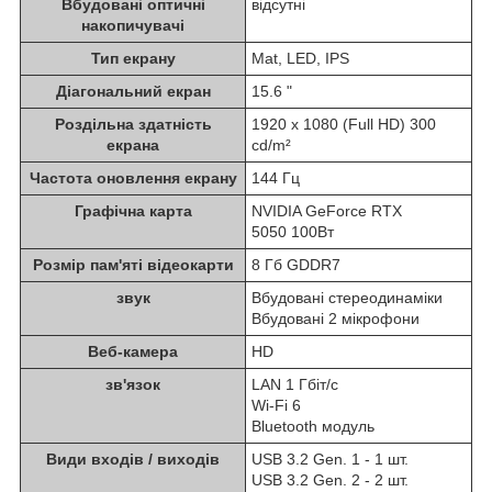
Вбудовані оптичні
відсутні
накопичувачі
Тип екрану
Mat, LED, IPS
Діагональний екран
15.6 "
Роздільна здатність
1920 x 1080 (Full HD) 300
екрана
cd/m²
Частота оновлення екрану
144 Гц
Графічна карта
NVIDIA GeForce RTX
5050 100Вт
Розмір пам'яті відеокарти
8 Гб GDDR7
звук
Вбудовані стереодинаміки
Вбудовані 2 мікрофони
Веб-камера
HD
зв'язок
LAN 1 Гбіт/с
Wi-Fi 6
Bluetooth модуль
Види входів / виходів
USB 3.2 Gen. 1 - 1 шт.
USB 3.2 Gen. 2 - 2 шт.