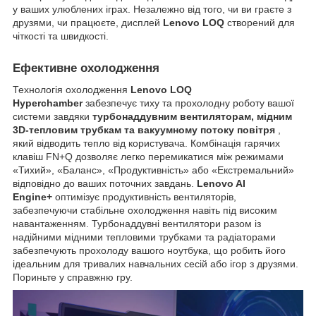
у ваших улюблених іграх. Незалежно від того, чи ви граєте з
друзями, чи працюєте, дисплей
Lenovo LOQ
створений для
чіткості та швидкості.
Ефективне охолодження
Технологія охолодження
Lenovo LOQ
Hyperchamber
забезпечує тиху та прохолодну роботу вашої
системи завдяки
турбонаддувним вентиляторам, мідним
3D-тепловим трубкам та вакуумному потоку повітря
,
який відводить тепло від користувача. Комбінація гарячих
клавіш FN+Q дозволяє легко перемикатися між режимами
«Тихий», «Баланс», «Продуктивність» або «Екстремальний»
відповідно до ваших поточних завдань.
Lenovo AI
Engine+
оптимізує продуктивність вентиляторів,
забезпечуючи стабільне охолодження навіть під високим
навантаженням. Турбонаддувні вентилятори разом із
надійними мідними тепловими трубками та радіаторами
забезпечують прохолоду вашого ноутбука, що робить його
ідеальним для тривалих навчальних сесій або ігор з друзями.
Пориньте у справжню гру.