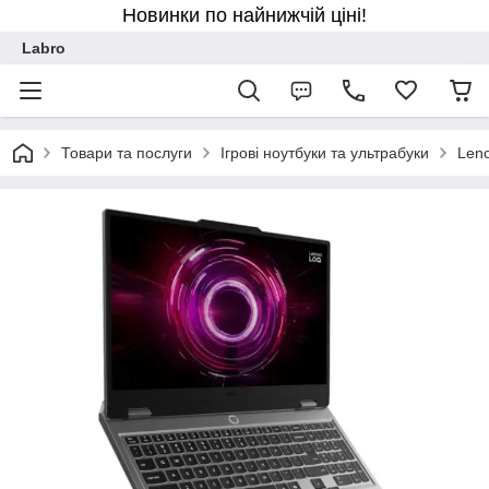
Новинки по найнижчій ціні!
Labro
Товари та послуги
Ігрові ноутбуки та ультрабуки
Len