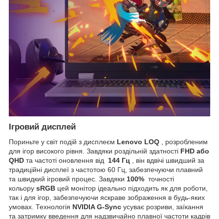
Ігровий дисплей
Пориньте у світ подій з дисплеєм
Lenovo LOQ
, розробленим
для ігор високого рівня. Завдяки роздільній здатності
FHD або
QHD
та частоті оновлення від
144 Гц
, він вдвічі швидший за
традиційні дисплеї з частотою 60 Гц, забезпечуючи плавний
та швидкий ігровий процес. Завдяки
100%
точності
кольору
sRGB
цей монітор ідеально підходить як для роботи,
так і для ігор, забезпечуючи яскраве зображення в будь-яких
умовах. Технологія
NVIDIA G-Sync
усуває розриви, заїкання
та затримку введення для надзвичайно плавної частоти кадрів