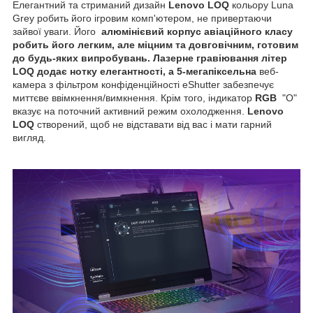
Елегантний та стриманий дизайн
Lenovo LOQ
кольору Luna
Grey робить його ігровим комп'ютером, не привертаючи
зайвої уваги. Його
алюмінієвий корпус авіаційного класу
робить його легким, але міцним та довговічним, готовим
до будь-яких випробувань. Лазерне гравіювання літер
LOQ додає нотку елегантності, а
5-мегапіксельна
веб-
камера з фільтром конфіденційності eShutter забезпечує
миттєве ввімкнення/вимкнення. Крім того, індикатор
RGB
"O"
вказує на поточний активний режим охолодження.
Lenovo
LOQ
створений, щоб не відставати від вас і мати гарний
вигляд.