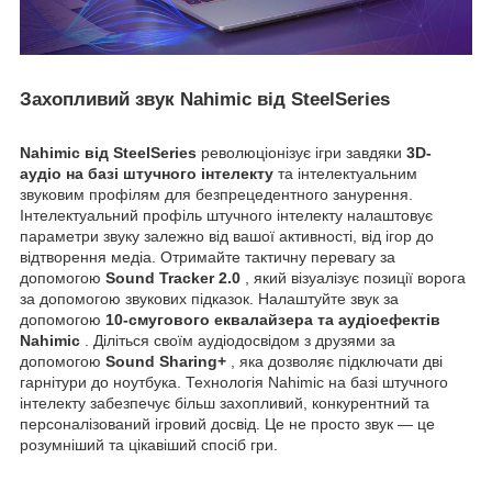
Захопливий звук Nahimic від SteelSeries
Nahimic від SteelSeries
революціонізує ігри завдяки
3D-
аудіо на базі штучного інтелекту
та інтелектуальним
звуковим профілям для безпрецедентного занурення.
Інтелектуальний профіль штучного інтелекту налаштовує
параметри звуку залежно від вашої активності, від ігор до
відтворення медіа. Отримайте тактичну перевагу за
допомогою
Sound Tracker 2.0
, який візуалізує позиції ворога
за допомогою звукових підказок. Налаштуйте звук за
допомогою
10-смугового еквалайзера та аудіоефектів
Nahimic
. Діліться своїм аудіодосвідом з друзями за
допомогою
Sound Sharing+
, яка дозволяє підключати дві
гарнітури до ноутбука. Технологія Nahimic на базі штучного
інтелекту забезпечує більш захопливий, конкурентний та
персоналізований ігровий досвід. Це не просто звук — це
розумніший та цікавіший спосіб гри.