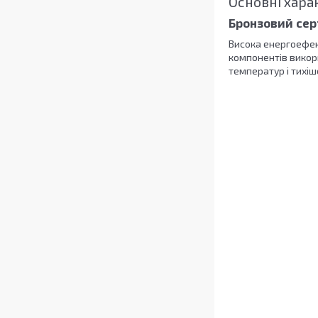
Основні хара
Бронзовий сер
Висока енергоефек
компонентів викори
температур і тихіш