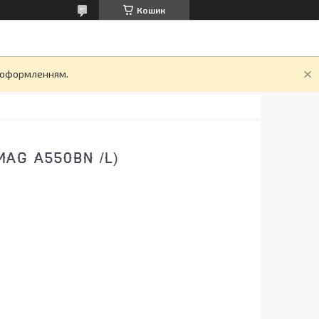
Кошик
д оформленням.
AG A550BN /L)