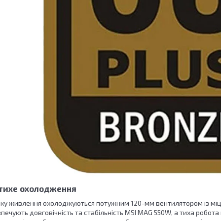
тихе охолодження
оку живлення охолоджуються потужним 120-мм вентилятором із міцн
печують довговічність та стабільність MSI MAG 550W, а тиха робот