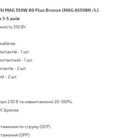
I MAG 550W 80 Plus Bronze (MAG A550BN /L)
 3-5 днів
ність 550 Вт
 кабелю
нтактів - 1 шт.
онтактний - 1 шт.
нтактів - 2 шт.
й - 2 шт.
при 230 В та навантаженні 20-100%.
ЮС Бронза
нтаження по струму (OCP)
нтаження (OPP)