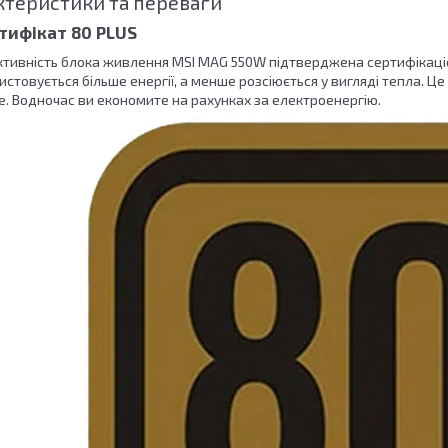
ктеристики та переваги
тифікат 80 PLUS
тивність блока живлення MSI MAG 550W підтверджена сертифікаціє
стовується більше енергії, а менше розсіюється у вигляді тепла. 
е. Водночас ви економите на рахунках за електроенергію.