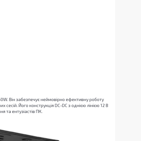
0W. Він забезпечує неймовірно ефективну роботу
х сесій. Його конструкція DC-DC з однією лінією 12 В
я та ентузіастів ПК.