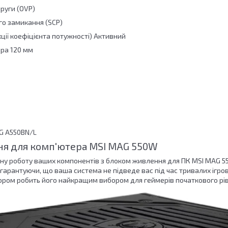
руги (OVP)
го замикання (SCP)
ції коефіцієнта потужності) Активний
ра 120 мм
G A550BN/L
ня для комп'ютера MSI MAG 550W
ну роботу ваших компонентів з блоком живлення для ПК MSI MAG 55
 гарантуючи, що ваша система не підведе вас під час тривалих ігрови
ором робить його найкращим вибором для геймерів початкового рівн