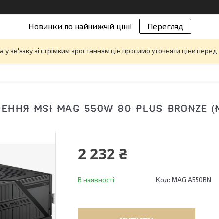
Новинки по найнижчій ціні!
Перегляд
а у зв'язку зі стрімким зростанням цін просимо уточняти ціни пере
ЕННЯ MSI MAG 550W 80 PLUS BRONZE (M
2 232 ₴
В наявності
Код:
MAG A550BN