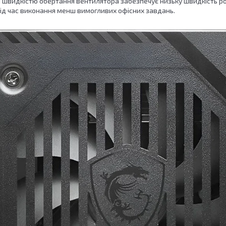
 швидкістю обертання вентилятора забезпечує низьку швидкість 
ід час виконання менш вимогливих офісних завдань.