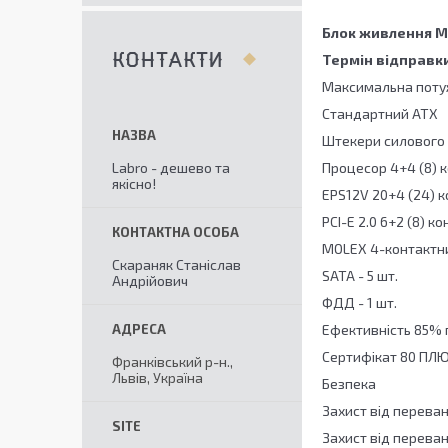
Блок живлення MS
Термін відправки
КОНТАКТИ
Максимальна потуж
Стандартний АТХ
Штекери силового
Labro - дешево та
Процесор 4+4 (8) ко
якісно!
EPS12V 20+4 (24) к
PCI-E 2.0 6+2 (8) ко
MOLEX 4-контактни
Скараняк Станіслав
SATA - 5 шт.
Андрійович
ФДД - 1 шт.
Ефективність 85% 
Сертифікат 80 ПЛ
Франківський р-н.,
Львів, Україна
Безпека
Захист від перева
Захист від перева