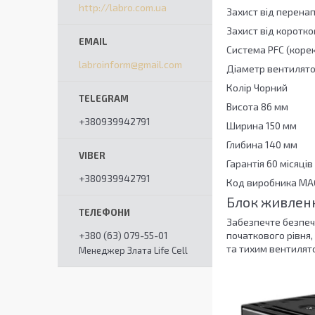
http://labro.com.ua
Захист від перенап
Захист від коротко
Система PFC (корек
labroinform@gmail.com
Діаметр вентилято
Колір Чорний
Висота 86 мм
+380939942791
Ширина 150 мм
Глибина 140 мм
Гарантія 60 місяців
+380939942791
Код виробника MA
Блок живлен
Забезпечте безпеч
+380 (63) 079-55-01
початкового рівня,
та тихим вентилят
Менеджер Злата Life Cell