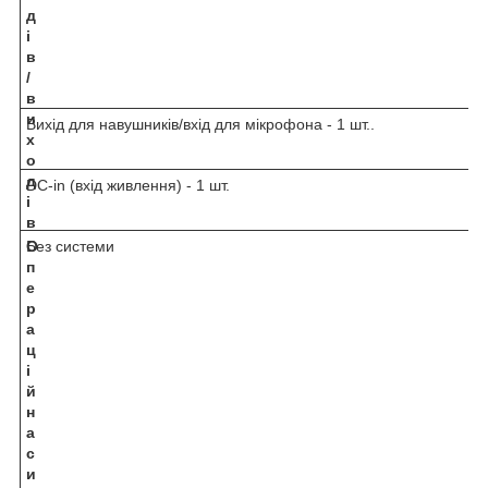
д
і
в
/
в
и
Вихід для навушників/вхід для мікрофона - 1 шт..
х
о
д
DC-in (вхід живлення) - 1 шт.
і
в
О
Без системи
п
е
р
а
ц
і
й
н
а
с
и