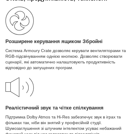
Розширене керування ящиком Збройні
Система Armoury Crate дозволяє керувати вентиляторами та
RGB-підсвічуванням однією кнопкою. Дозволяє створювати
сценарії, які автоматично налаштовують продуктивність
відповідно до запущених програм.
Реалістичний звук та чітке спілкування
Підтримка Dolby Atmos та Hi-Res забезпечує звук в іграх та
фільмах так, ніби він знятий у професійній студії.
Шумозаглушення зі штучним інтелектом усуває небажаний
фоновий шум під час голосових та відеодзвінків.