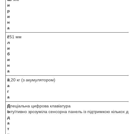
и
р
и
н
а
г
251 мм
л
и
б
и
н
а
в
2,20 кг (з акумулятором)
а
г
а
Д
Спеціальна цифрова клавіатура
о
Інтуїтивно зрозуміла сенсорна панель із підтримкою кількох доти
д
а
т