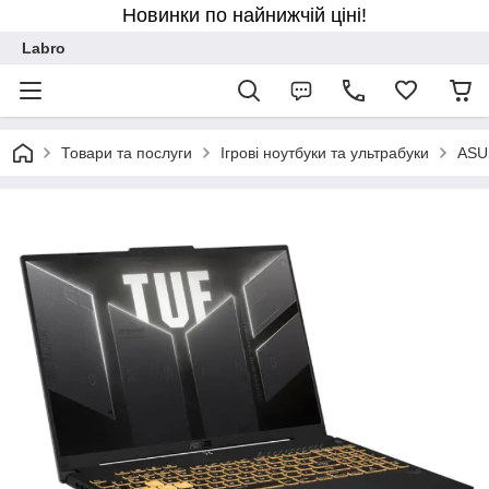
Новинки по найнижчій ціні!
Labro
Товари та послуги
Ігрові ноутбуки та ультрабуки
ASU