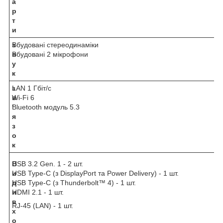
а
р
т
и
з
Вбудовані стереодинаміки
в
Вбудовані 2 мікрофони
у
к
з
LAN 1 Гбіт/с
в
Wi-Fi 6
'
Bluetooth модуль 5.3
я
з
о
к
В
USB 3.2 Gen. 1 - 2 шт.
и
USB Type-C (з DisplayPort та Power Delivery) - 1 шт.
д
USB Type-C (з Thunderbolt™ 4) - 1 шт.
и
HDMI 2.1 - 1 шт.
в
RJ-45 (LAN) - 1 шт.
х
о