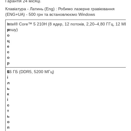
Гарантія 24 місяці.
Клавіатура - Латинь (Eng) : Робимо лазерне гравіювання
(ENG+UA) - 500 грн та встановлюємо Windows
п
Intel® Core™ 5 210H (8 ядер, 12 потоків, 2,20–4,80 ГГц, 12 МБ
р
кешу)
о
ц
е
с
о
р
К
16 ГБ (DDR5, 5200 МГц)
і
л
ь
к
і
с
т
ь
о
п