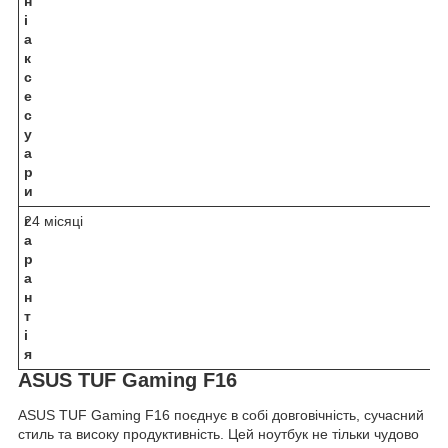
н
і
а
к
с
е
с
у
а
р
и
г
24 місяці
а
р
а
н
т
і
я
ASUS TUF Gaming F16
ASUS TUF Gaming F16 поєднує в собі довговічність, сучасний
стиль та високу продуктивність. Цей ноутбук не тільки чудово