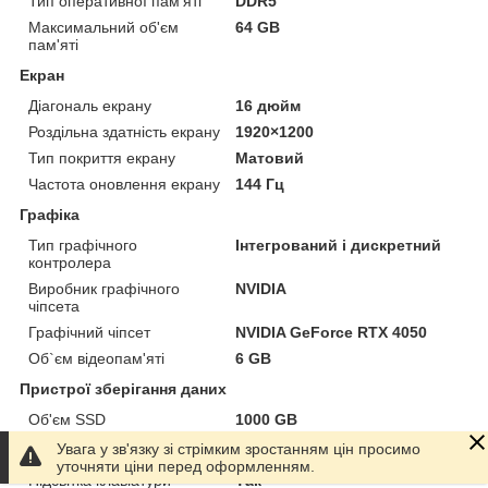
Тип оперативної пам'яті
DDR5
Максимальний об'єм
64 GB
пам'яті
Екран
Діагональ екрану
16 дюйм
Роздільна здатність екрану
1920×1200
Тип покриття екрану
Матовий
Частота оновлення екрану
144 Гц
Графіка
Тип графічного
Інтегрований і дискретний
контролера
Виробник графічного
NVIDIA
чіпсета
Графічний чіпсет
NVIDIA GeForce RTX 4050
Об`єм відеопам'яті
6 GB
Пристрої зберігання даних
Об'єм SSD
1000 GB
Увага у зв'язку зі стрімким зростанням цін просимо
Додаткові характеристики
уточняти ціни перед оформленням.
Підсвітка клавіатури
Так