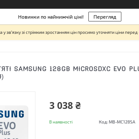
Новинки по найнижчій ціні!
Перегляд
а у зв'язку зі стрімким зростанням цін просимо уточняти ціни пере
ЯТІ SAMSUNG 128GB MICROSDXC EVO PLU
)
3 038 ₴
В наявності
Код:
MB-MC128SA