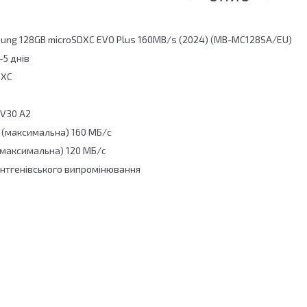
sung 128GB microSDXC EVO Plus 160MB/s (2024) (MB-MC128SA/EU)
-5 днів
DXC
 V30 A2
 (максимальна) 160 МБ/с
(максимальна) 120 МБ/с
рентгенівського випромінювання