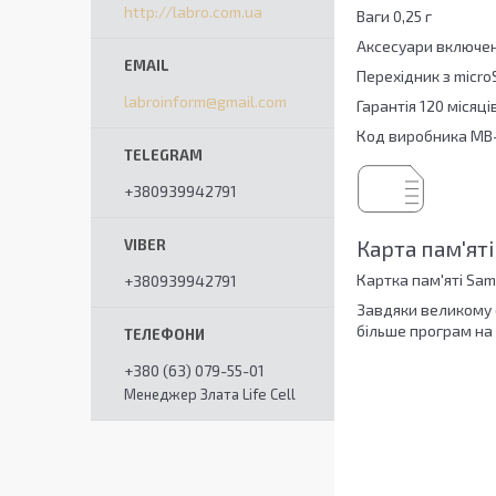
http://labro.com.ua
Ваги 0,25 г
Аксесуари включен
Перехідник з micro
labroinform@gmail.com
Гарантія 120 місяці
Код виробника MB
+380939942791
Карта пам'ят
Картка пам'яті Sam
+380939942791
Завдяки великому 
більше програм на 
+380 (63) 079-55-01
Менеджер Злата Life Cell