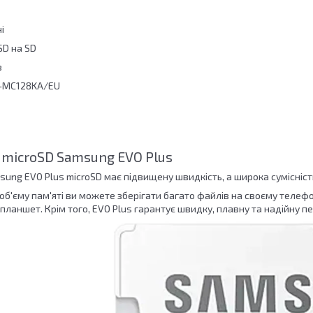
і
SD на SD
в
-MC128KA/EU
і microSD Samsung EVO Plus
sung EVO Plus microSD має підвищену швидкість, а широка сумісніст
об'єму пам'яті ви можете зберігати багато файлів на своєму телеф
планшет. Крім того, EVO Plus гарантує швидку, плавну та надійну п