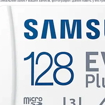
имальний захист ваших записів, фотографій і даних навіть у екстр