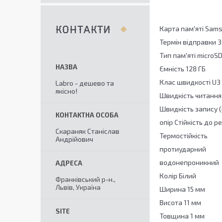
Карта пам'яті Sam
КОНТАКТИ
Термін відправки 3
Тип пам'яті microS
Ємність 128 ГБ
Клас швидкості U3
Labro - дешево та
якісно!
Швидкість читання
Швидкість запису 
опір Стійкість до 
Скараняк Станіслав
Термостійкість
Андрійович
протиударний
водонепроникний
Колір Білий
Франківський р-н.,
Львів, Україна
Ширина 15 мм
Висота 11 мм
Товщина 1 мм