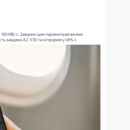
о 160 МБ/с. Завдяки цим параметрам великі
ь завдяки A2, V30 та інтерфейсу UHS-I.