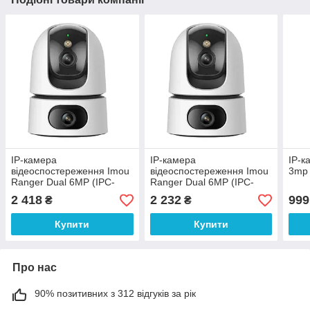
IP-камера
IP-камера
IP-к
відеоспостереження Imou
відеоспостереження Imou
3mp
Ranger Dual 6MP (IPC-
Ranger Dual 6MP (IPC-
S2XP-6M0WED)
S2XP-6M0WED)
2 418
2 232
999
₴
₴
Купити
Купити
Про нас
90% позитивних з 312 відгуків за рік