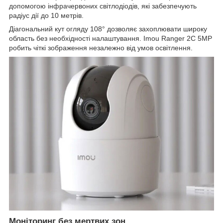
допомогою інфрачервоних світлодіодів, які забезпечують
радіус дії до 10 метрів.
Діагональний кут огляду 108° дозволяє захоплювати широку
область без необхідності налаштування. Imou Ranger 2C 5MP
робить чіткі зображення незалежно від умов освітлення.
Моніторинг без мертвих зон