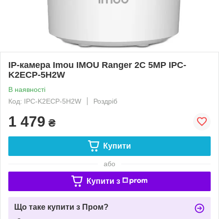
IP-камера Imou IMOU Ranger 2C 5MP IPC-
K2ECP-5H2W
В наявності
Код: IPC-K2ECP-5H2W
Роздріб
1 479
₴
Купити
або
Купити з
Що таке купити з Пром?