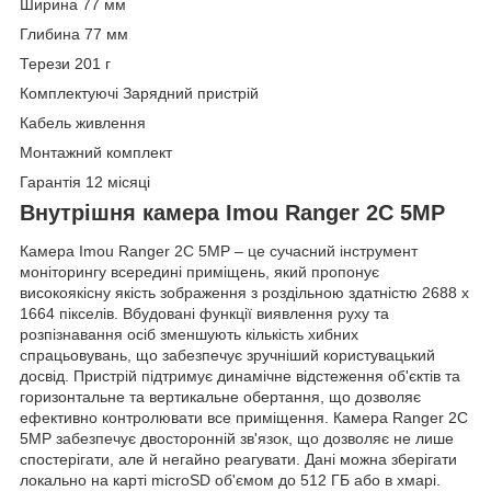
Ширина 77 мм
Глибина 77 мм
Терези 201 г
Комплектуючі Зарядний пристрій
Кабель живлення
Монтажний комплект
Гарантія 12 місяці
Внутрішня камера Imou Ranger 2C 5MP
Камера Imou Ranger 2C 5MP – це сучасний інструмент
моніторингу всередині приміщень, який пропонує
високоякісну якість зображення з роздільною здатністю 2688 x
1664 пікселів. Вбудовані функції виявлення руху та
розпізнавання осіб зменшують кількість хибних
спрацьовувань, що забезпечує зручніший користувацький
досвід. Пристрій підтримує динамічне відстеження об'єктів та
горизонтальне та вертикальне обертання, що дозволяє
ефективно контролювати все приміщення. Камера Ranger 2C
5MP забезпечує двосторонній зв'язок, що дозволяє не лише
спостерігати, але й негайно реагувати. Дані можна зберігати
локально на карті microSD об'ємом до 512 ГБ або в хмарі.