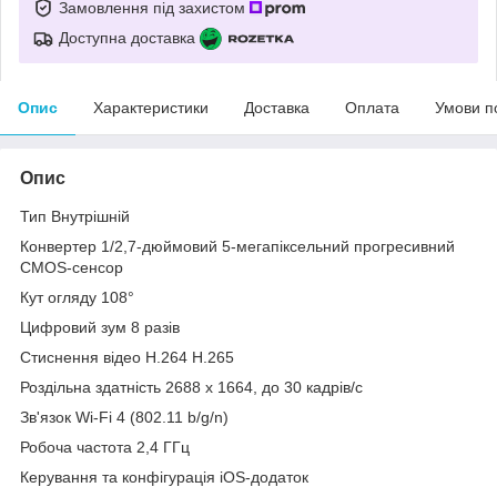
Замовлення під захистом
Доступна доставка
Опис
Характеристики
Доставка
Оплата
Умови п
Опис
Тип Внутрішній
Конвертер 1/2,7-дюймовий 5-мегапіксельний прогресивний
CMOS-сенсор
Кут огляду 108°
Цифровий зум 8 разів
Стиснення відео H.264 H.265
Роздільна здатність 2688 x 1664, до 30 кадрів/с
Зв'язок Wi-Fi 4 (802.11 b/g/n)
Робоча частота 2,4 ГГц
Керування та конфігурація iOS-додаток