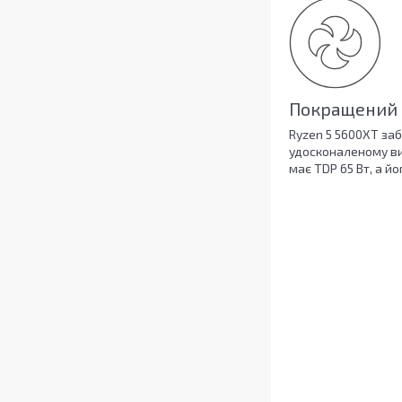
Покращений 
Ryzen 5 5600XT заб
удосконаленому ви
має TDP 65 Вт, а й