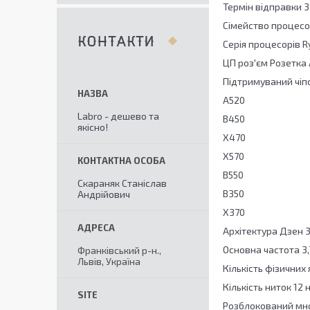
Термін відправки 3
Сімейство процес
КОНТАКТИ
Серія процесорів 
ЦП роз'єм Розетка
Підтримуваний чіп
A520
Labro - дешево та
B450
якісно!
X470
X570
B550
Скараняк Станіслав
B350
Андрійович
X370
Архітектура Дзен 
Основна частота 3,7
Франківський р-н.,
Львів, Україна
Кількість фізичних
Кількість ниток 12 
Розблокований мн