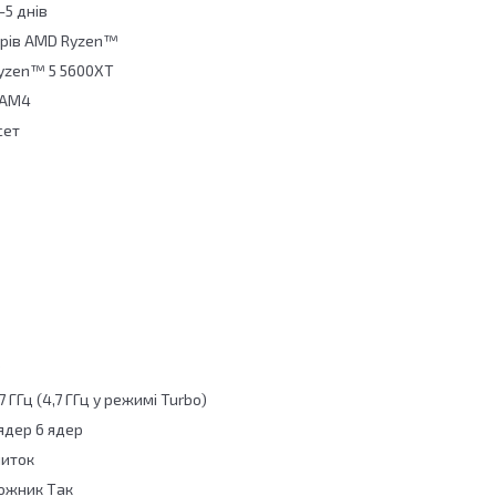
-5 днів
орів AMD Ryzen™
Ryzen™ 5 5600XT
 AM4
сет
3
 ГГц (4,7 ГГц у режимі Turbo)
 ядер 6 ядер
ниток
ожник Так