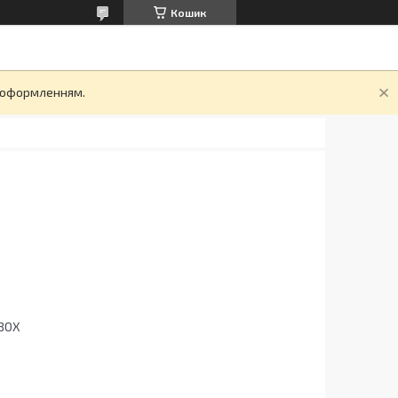
Кошик
д оформленням.
5BOX