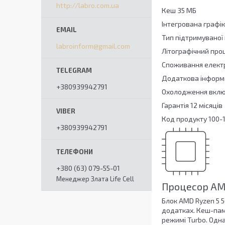
http://labro.com.ua
Кеш 35 МБ
Інтегрована графік
Тип підтримуваної
labroinform@gmail.com
Літографічний про
Споживання електро
Додаткова інформа
+380939942791
Охолодження вклю
Гарантія 12 місяців
Код продукту 100
+380939942791
+380 (63) 079-55-01
Менеджер Злата Life Cell
Процесор AM
Блок AMD Ryzen 5 5
додатках. Кеш-пам'
режимі Turbo. Одн