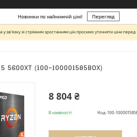
Новинки по найнижчій ціні!
Перегляд
а у зв'язку зі стрімким зростанням цін просимо уточняти ціни пере
5 5600XT (100-100001585BOX)
8 804 ₴
В наявності
Код:
100-10000158