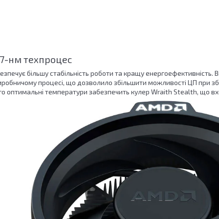
7-нм техпроцес
езпечує більшу стабільність роботи та кращу енергоефективність. Ві
робничому процесі, що дозволило збільшити можливості ЦП при з
ого оптимальні температури забезпечить кулер Wraith Stealth, що в