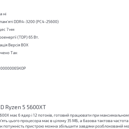
а ні
 пам’яті DDR4-3200 (PC4-25600)
цес 7 нм
енергії (TDP) 65 Вт.
ція Версія BOX
чено Так
-100000065КОР
D Ryzen 5 5600XT
600X має 6 ядер і 12 потоків, готовий працювати при максимальному
ять цього процесора має в цілому 35 МБ, а базова тактова частота я
ак потужність пристрою можна збільшити завдяки розблокованій мо