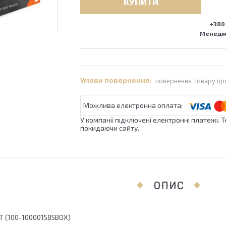
КУПИТИ
+380 
Менедже
повернення товару пр
У компанії підключені електронні платежі. 
покидаючи сайту.
ОПИС
T (100-100001585BOX)