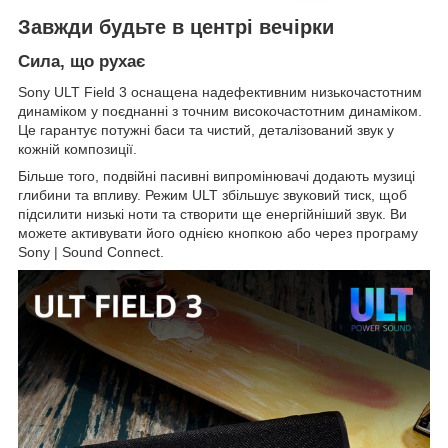
Завжди будьте в центрі вечірки
Сила, що рухає
Sony ULT Field 3 оснащена надефективним низькочастотним
динаміком у поєднанні з точним високочастотним динаміком.
Це гарантує потужні баси та чистий, деталізований звук у
кожній композиції.
Більше того, подвійні пасивні випромінювачі додають музиці
глибини та впливу. Режим ULT збільшує звуковий тиск, щоб
підсилити низькі ноти та створити ще енергійніший звук. Ви
можете активувати його однією кнопкою або через програму
Sony | Sound Connect.