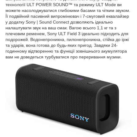
технології ULT POWER SOUND™ та режиму ULT Mode ви
можете насолоджуватися глибокими басами та чітким звуком.
Її подвійний пасивний випромінювач і 7-смуговий еквалайзер
у додатку Sony | Sound Connect дозволяють ідеально
налаштувати звук на ваш смак. Вагою всього 1,1 кг та з
плечовим ременем, Sony ULT Field 3 ідеально підходить для
подорожей. Водонепроникна, пилонепроникна, стійка до іржі
та ударів, вона готова до будь-яких пригод. Завдяки 24-
годинному відтворенню та функції зовнішнього акумулятора
вам не доведеться турбуватися про переривання музики.