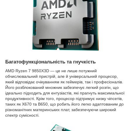
Багатофункціональність та гнучкість
AMD Ryzen 7 9850X3D — це не лише потужний
обчислювальний пристрій, але й універсальний процесор,
який відповідає очікуванням як геймерів, так і професіоналів.
Його розблокований множник забезпечує легкий розгін, що
ідеально підходить для ентузіастів, які прагнуть максимальної
продуктивності. Крім того, процесор підтримує низку чіпсетів,
таких як X670 та B650, що робить його легко адаптованим до
різноманітних материнських плат, забезпечуючи широкий
спектр сумісності.