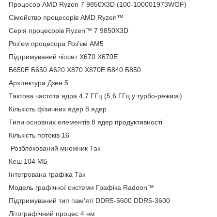
Процесор AMD Ryzen 7 9850X3D (100-100001973WOF)
Сімейство процесорів AMD Ryzen™
Серія процесорів Ryzen™ 7 9850X3D
Роз'єм процесора Роз'єм AM5
Підтримуваний чіпсет Х670 X670E
Б650Е Б650 А620 Х870 X870E Б840 Б850
Архітектура Дзен 5
Тактова частота ядра 4,7 ГГц (5,6 ГГц у турбо-режимі)
Кількість фізичних ядер 8 ядер
Типи основних елементів 8 ядер продуктивності
Кількість потоків 16
Розблокований множник Так
Кеш 104 МБ
Інтегрована графіка Так
Модель графічної системи Графіка Radeon™
Підтримуваний тип пам'яті DDR5-5600 DDR5-3600
Літографічний процес 4 нм