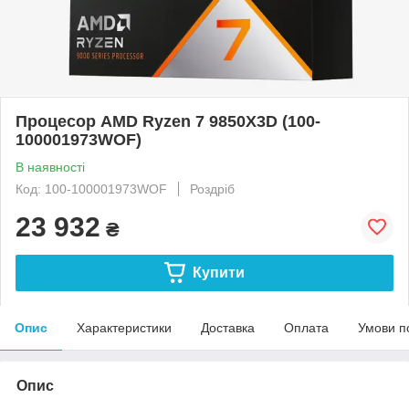
Процесор AMD Ryzen 7 9850X3D (100-
100001973WOF)
В наявності
Код: 100-100001973WOF
Роздріб
23 932
₴
Купити
Опис
Характеристики
Доставка
Оплата
Умови п
Опис