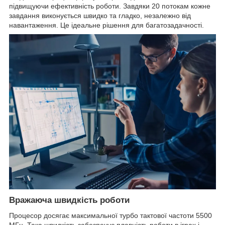
підвищуючи ефективність роботи. Завдяки 20 потокам кожне
завдання виконується швидко та гладко, незалежно від
навантаження. Це ідеальне рішення для багатозадачності.
Вражаюча швидкість роботи
Процесор досягає максимальної турбо тактової частоти 5500
МГц. Така швидкість забезпечує плавність роботи в іграх і