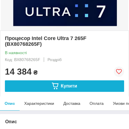
Процесор Intel Core Ultra 7 265F
(BX80768265F)
В наявності
Код: BX80768265F
Роздріб
14 384
₴
Купити
Опис
Характеристики
Доставка
Оплата
Умови п
Опис