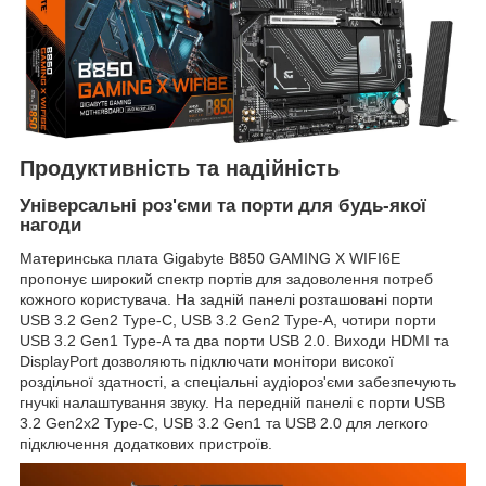
Продуктивність та надійність
Універсальні роз'єми та порти для будь-якої
нагоди
Материнська плата Gigabyte B850 GAMING X WIFI6E
пропонує широкий спектр портів для задоволення потреб
кожного користувача. На задній панелі розташовані порти
USB 3.2 Gen2 Type-C, USB 3.2 Gen2 Type-A, чотири порти
USB 3.2 Gen1 Type-A та два порти USB 2.0. Виходи HDMI та
DisplayPort дозволяють підключати монітори високої
роздільної здатності, а спеціальні аудіороз'єми забезпечують
гнучкі налаштування звуку. На передній панелі є порти USB
3.2 Gen2x2 Type-C, USB 3.2 Gen1 та USB 2.0 для легкого
підключення додаткових пристроїв.