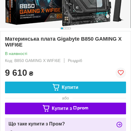
Материнська плата Gigabyte B850 GAMING X
WIFI6E
В наявності
Код: B850 GAMING X WIFI6E
Роздріб
9 610
₴
Купити
або
Купити з
Що таке купити з Пром?