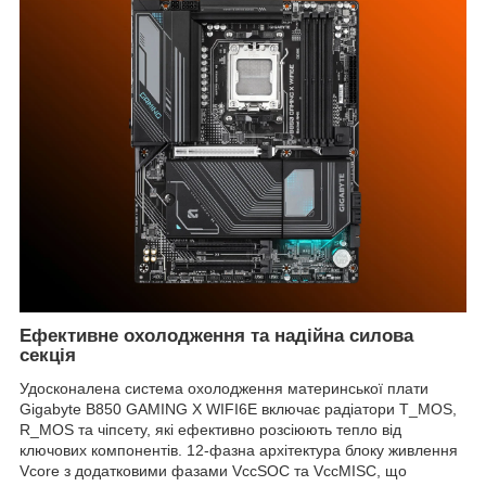
Ефективне охолодження та надійна силова
секція
Удосконалена система охолодження материнської плати
Gigabyte B850 GAMING X WIFI6E включає радіатори T_MOS,
R_MOS та чіпсету, які ефективно розсіюють тепло від
ключових компонентів. 12-фазна архітектура блоку живлення
Vcore з додатковими фазами VccSOC та VccMISC, що