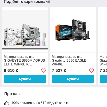
Подібні товари компанії
Материнська плата
Материнська плата
Мате
GIGABYTE B850M AORUS
Gigabyte B850 EAGLE
Giga
ELITE WIFI6E ICE
WIFI6E
WIF
9 610
7 527
7 2
₴
₴
Купити
Купити
Про нас
90% позитивних з 312 відгуків за рік