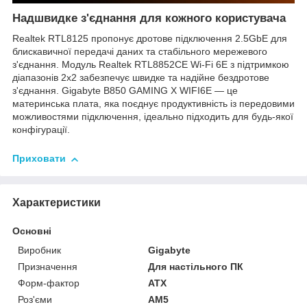
Надшвидке з'єднання для кожного користувача
Realtek RTL8125 пропонує дротове підключення 2.5GbE для
блискавичної передачі даних та стабільного мережевого
з'єднання. Модуль Realtek RTL8852CE Wi-Fi 6E з підтримкою
діапазонів 2x2 забезпечує швидке та надійне бездротове
з'єднання. Gigabyte B850 GAMING X WIFI6E — це
материнська плата, яка поєднує продуктивність із передовими
можливостями підключення, ідеально підходить для будь-якої
конфігурації.
Приховати
Характеристики
Основні
Виробник
Gigabyte
Призначення
Для настільного ПК
Форм-фактор
ATX
Роз'єми
AM5