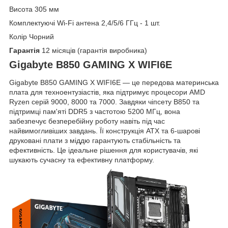
Висота 305 мм
Комплектуючі Wi-Fi антена 2,4/5/6 ГГц - 1 шт.
Колір Чорний
Гарантія
12 місяців (гарантія виробника)
Gigabyte B850 GAMING X WIFI6E
Gigabyte B850 GAMING X WIFI6E — це передова материнська
плата для техноентузіастів, яка підтримує процесори AMD
Ryzen серій 9000, 8000 та 7000. Завдяки чіпсету B850 та
підтримці пам'яті DDR5 з частотою 5200 МГц, вона
забезпечує безперебійну роботу навіть під час
найвимогливіших завдань. Її конструкція ATX та 6-шарові
друковані плати з міддю гарантують стабільність та
ефективність. Це ідеальне рішення для користувачів, які
шукають сучасну та ефективну платформу.