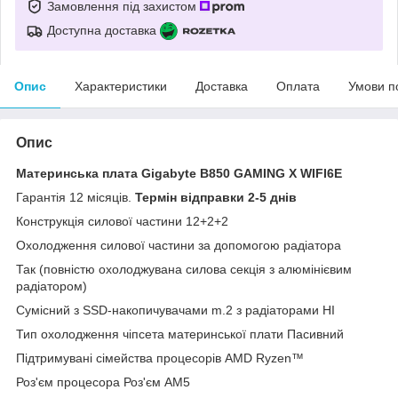
Замовлення під захистом
Доступна доставка
Опис
Характеристики
Доставка
Оплата
Умови п
Опис
Материнська плата Gigabyte B850 GAMING X WIFI6E
Гарантія 12 місяців.
Термін відправки 2-5 днів
Конструкція силової частини 12+2+2
Охолодження силової частини за допомогою радіатора
Так (повністю охолоджувана силова секція з алюмінієвим
радіатором)
Сумісний з SSD-накопичувачами m.2 з радіаторами НІ
Тип охолодження чіпсета материнської плати Пасивний
Підтримувані сімейства процесорів AMD Ryzen™
Роз'єм процесора Роз'єм AM5