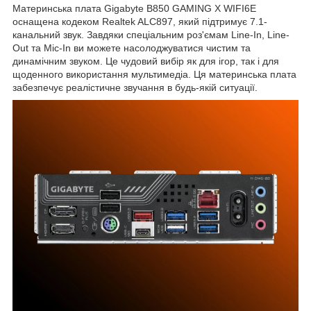
Материнська плата Gigabyte B850 GAMING X WIFI6E
оснащена кодеком Realtek ALC897, який підтримує 7.1-
канальний звук. Завдяки спеціальним роз'ємам Line-In, Line-
Out та Mic-In ви можете насолоджуватися чистим та
динамічним звуком. Це чудовий вибір як для ігор, так і для
щоденного використання мультимедіа. Ця материнська плата
забезпечує реалістичне звучання в будь-якій ситуації.