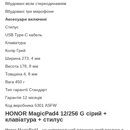
Вбудовані вісім стереодинаміків
Вбудовані три мікрофони
Аксесуари включені
Стилус
USB Type-C кабель
Клавіатура
Колір Грей
Ширина 273, 4 мм
Висота 178, 8 мм
Товщина 4, 8 мм
Вага 450 г
Тип гарантії Стандарт
Гарантія 12 місяців
Код виробника 5301 ASFW
HONOR MagicPad4 12/256 G сірий +
клавіатура + стилус
Honor MagicPad4 - це універсальний планшет, який поєднує в