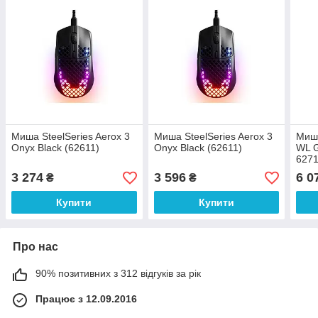
Миша SteelSeries Aerox 3
Миша SteelSeries Aerox 3
Миша
Onyx Black (62611)
Onyx Black (62611)
WL G
627
3 274
3 596
6 0
₴
₴
Купити
Купити
Про нас
90% позитивних з 312 відгуків за рік
Працює з 12.09.2016