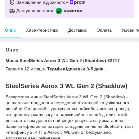
Замовлення під захистом
Доступна доставка
Опис
Характеристики
Доставка
Оплата
Умови п
Опис
Миша SteelSeries Aerox 3 WL Gen 2 (Shaddow) 62717
Гарантія 12 місяців.
Термін відправки 3-5 днів.
SteelSeries Aerox 3 WL Gen 2 (Shaddow)
Бездротова миша SteelSeries Aerox 3 WL Gen 2 (Shaddow) -
це ідеальне поєднання передових технологій та унікального
дизайну. Створений з урахуванням найвибагливіших гравців,
він пропонує малу вагу та надзвичайно точний датчик, який
дозволить вам досягти найвищих результатів у змаганнях.
Завдяки ефективній батареї та підключенню як Bluetooth, так і
інтерфейсу 2, 4 ГГц Aerox 3 WL Gen 2, безсумнівно,
виправдає ваші очікування.