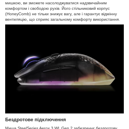
мишкою, ви зможете насолоджуватися надзвичайним
комфортом і свободою рухів. Його стільниковий корпус
(HoneyComb) не тільки знижує вагу, але і гарантує відмінну
вентиляцію, що сприяє загальному комфорту використання.
Бездротове підключення
Миша SteelSeries Aerox 3 WL Gen 2 забезпечує бездротову