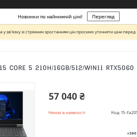
Новинки по найнижчій ціні!
Перегляд
а у зв'язку зі стрімким зростанням цін просимо уточняти ціни пере
15 CORE 5 210H/16GB/512/WIN11 RTX506
57 040 ₴
Немає в наявності
Код:
15-fa20
+380 