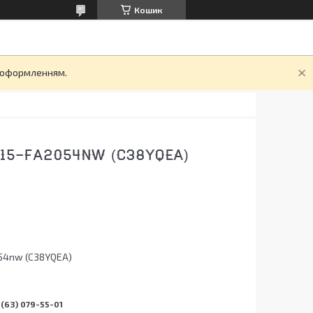
Кошик
д оформленням.
0 15-FA2054NW (C38YQEA)
54nw (C38YQEA)
(63) 079-55-01