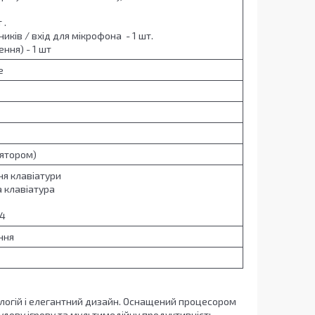
 .
иків / вхід для мікрофона - 1 шт.
ення) - 1 шт
e
лятором)
ня клавіатури
 клавіатура
 4
ння
хнологій і елегантний дизайн. Оснащений процесором
чудову ігрову та мультимедійну продуктивність.