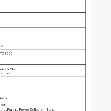
HD)
RTX 5060
еодинаміки
рофони
одуль
2 шт.
playPort та Power Delivery) - 1 шт.