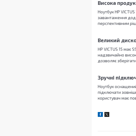
Висока продук
Ноутбук HP VICTUS 
завантаження дода
перспективним ріше
Великий диско
HP VICTUS 15 має S
надзвичайно висок
дозволяє зберігати
Зручні підклю
Ноутбук оснащений 
підключати зовнішн
користувач має пов