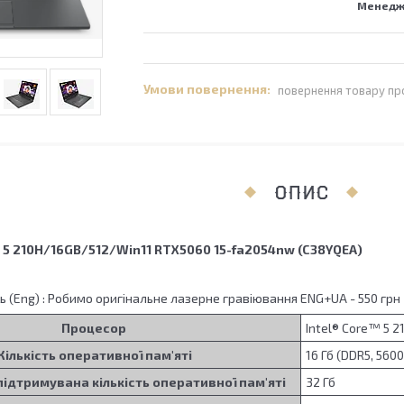
Менедже
повернення товару пр
ОПИС
e 5 210H/16GB/512/Win11 RTX5060 15-fa2054nw (C38YQEA)
ь (Eng) : Робимо оригінальне лазерне гравіювання ENG+UA - 550 грн
Процесор
Intel® Core™ 5 21
Кількість оперативної пам'яті
16 Гб (DDR5, 560
ідтримувана кількість оперативної пам'яті
32 Гб