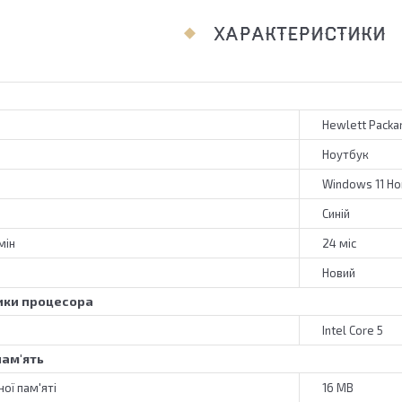
ХАРАКТЕРИСТИКИ
Hewlett Packa
Ноутбук
Windows 11 H
Синій
мін
24 міс
Новий
ики процесора
Intel Core 5
ам'ять
ої пам'яті
16 MB