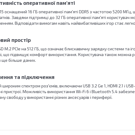
тивність оперативної пам'яті
15 оснащений 16 ГБ оперативної пам'яті DDR5 з частотою 5200 МГц,
тків. Завдяки підтримці до 32 ГБ оперативної пам'яті користувач 
нням. Відповідати вимогам навіть найвибагливіших ігор стає легко
вий простір
SD M.2 PCIe на 512 ГБ, що означає блискавичну зарядку системи та іг
і, що підвищує комфорт використання. Користувача також можна 
 ще більше даних.
чення та підключення
широким спектром роз'ємів, включаючи USB 3.2 Ge 1, HDMI 2.1 і USB-C
і пристрої. Можливість використання Wi-Fi 6 і Bluetooth 5.4 забезп
ну свободу у використанні різних аксесуарів і периферії.