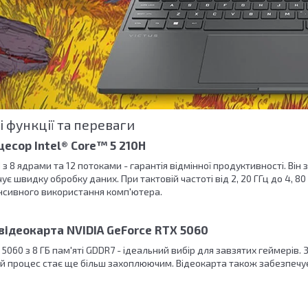
 функції та переваги
есор Intel® Core™ 5 210H
 з 8 ядрами та 12 потоками - гарантія відмінної продуктивності. Він
чує швидку обробку даних. При тактовій частоті від 2, 20 ГГц до 4, 
енсивного використання комп'ютера.
відеокарта NVIDIA GeForce RTX 5060
5060 з 8 ГБ пам'яті GDDR7 - ідеальний вибір для завзятих геймерів. З
вий процес стає ще більш захоплюючим. Відеокарта також забезпечує