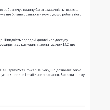
 що забезпечує плавну багатозадачність і швидке
може ще більше розширити ноутбук, що робить його
.
ор. Швидкість передачі даних і час доступу
розширити додатковим накопичувачем M.2, що
 з DisplayPort і Power Delivery, що дозволяє легко
ечує надшвидке і стабільне з'єднання. Завдяки цьому