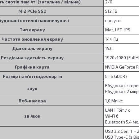
ть слотів пам'яті (загальна / вільна)
2/0
M.2 PCIe SSD
512 ГБ
будовані оптичні накопичувачі
відсутні
Тип екрану
Mat, LED, IPS
Частота оновлення екрану
144 Гц
Діагональ екрану
15.6
Роздільна здатність екрану
1920x1080 (Full
Графічна карта
NVIDIA GeForce 
Розмір пам'яті відеокарти
8 ГБ GDDR7
Вбудовані стер
звук
Вбудовані 2 мік
Веб-камера
1,0 Мпікс
LAN 1 Гбіт / с
зв'язок
Wi-Fi 6
Bluetooth 5.4 м
USB 3.2 Gen. 1 - 
USB Type-C (з Dis