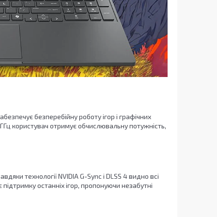
 забезпечує безперебійну роботу ігор і графічних
80 ГГц користувач отримує обчислювальну потужність,
авдяки технології NVIDIA G-Sync і DLSS 4 видно всі
 підтримку останніх ігор, пропонуючи незабутні