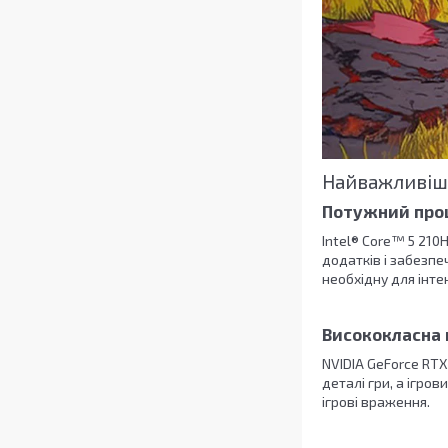
Найважливіші
Потужний проц
Intel® Core™ 5 210H
додатків і забезпе
необхідну для інт
Висококласна 
NVIDIA GeForce RTX 
деталі гри, а ігро
ігрові враження.