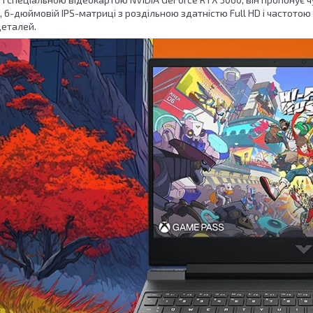
, 6-дюймовій IPS-матриці з роздільною здатністю Full HD і частото
деталей.