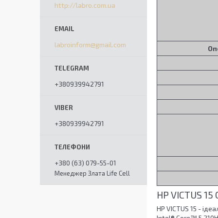
http://labro.com.ua
labroinform@gmail.com
Оп
+380939942791
+380939942791
+380 (63) 079-55-01
Менеджер Злата Life Cell
HP VICTUS 15
HP VICTUS 15 - іде
Intel® Core™ 5 210