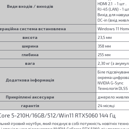
HDMI 2.1 - 1 шт .
Види входів / виходів
RJ-45 (LAN) - 1 шт
Вихід для навушн
DC-in (вхід живл
ераційна система встановлена
Windows 11 Hom
висота
23,5 мм
ширина
358 мм
глибина
255 мм
вага
2,30 кг (з акуму
Біле підсвічуван
окрема цифрова
Додаткова інформація
NVIDIA G-Sync
Технологія DLSS
Прикріплені аксесуари
джерело живле
гарантія
24 місяці
 Core 5-210H/16GB/512/Win11 RTX5060 144 Гц
альний ігровий ноутбук, який поєднує в собі потужність новітніх те
H і спеціальною відеокартою NVIDIA GeForce RTX 5060, він пропонує 