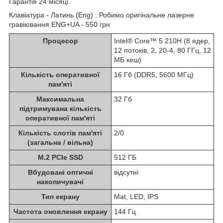
Гарантія 24 місяці.
Клавіатура - Латинь (Eng) : Робимо оригінальне лазерне
гравіювання ENG+UA - 550 грн
Процесор
Intel® Core™ 5 210H (8 ядер,
12 потоків, 2, 20-4, 80 ГГц, 12
МБ кеш)
Кількість оперативної
16 Гб (DDR5, 5600 МГц)
пам'яті
Максимальна
32 Гб
підтримувана кількість
оперативної пам'яті
Кількість слотів пам'яті
2/0
(загальна / вільна)
M.2 PCIe SSD
512 ГБ
Вбудовані оптичні
відсутні
накопичувачі
Тип екрану
Mat, LED, IPS
Частота оновлення екрану
144 Гц