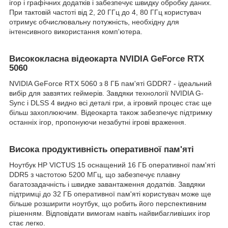
ігор і графічних додатків і забезпечує швидку обробку даних.
При тактовій частоті від 2, 20 ГГц до 4, 80 ГГц користувач
отримує обчислювальну потужність, необхідну для
інтенсивного використання комп'ютера.
Висококласна відеокарта NVIDIA GeForce RTX
5060
NVIDIA GeForce RTX 5060 з 8 ГБ пам'яті GDDR7 - ідеальний
вибір для завзятих геймерів. Завдяки технології NVIDIA G-
Sync і DLSS 4 видно всі деталі гри, а ігровий процес стає ще
більш захоплюючим. Відеокарта також забезпечує підтримку
останніх ігор, пропонуючи незабутні ігрові враження.
Висока продуктивність оперативної пам'яті
Ноутбук HP VICTUS 15 оснащений 16 ГБ оперативної пам'яті
DDR5 з частотою 5200 МГц, що забезпечує плавну
багатозадачність і швидке завантаження додатків. Завдяки
підтримці до 32 ГБ оперативної пам'яті користувач може ще
більше розширити ноутбук, що робить його перспективним
рішенням. Відповідати вимогам навіть найвибагливіших ігор
стає легко.