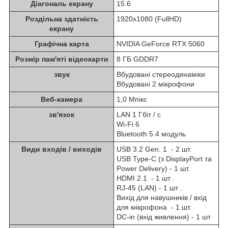
Діагональ екрану
15.6
Роздільна здатність
1920x1080 (FullHD)
екрану
Графічна карта
NVIDIA GeForce RTX 5060
Розмір пам'яті відеокарти
8 ГБ GDDR7
звук
Вбудовані стереодинаміки
Вбудовані 2 мікрофони
Веб-камера
1,0 Мпікс
зв'язок
LAN 1 Гбіт / с
Wi-Fi 6
Bluetooth 5.4 модуль
Види входів / виходів
USB 3.2 Gen. 1 - 2 шт.
USB Type-C (з DisplayPort та
Power Delivery) - 1 шт.
HDMI 2.1 - 1 шт .
RJ-45 (LAN) - 1 шт .
Вихід для навушників / вхід
для мікрофона - 1 шт.
DC-in (вхід живлення) - 1 шт