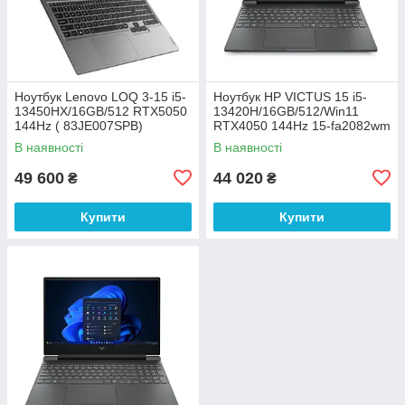
Ноутбук Lenovo LOQ 3-15 i5-
Ноутбук HP VICTUS 15 i5-
13450HX/16GB/512 RTX5050
13420H/16GB/512/Win11
144Hz ( 83JE007SPB)
RTX4050 144Hz 15-fa2082wm
(B5EQ3UA)
В наявності
В наявності
49 600
44 020
₴
₴
Купити
Купити