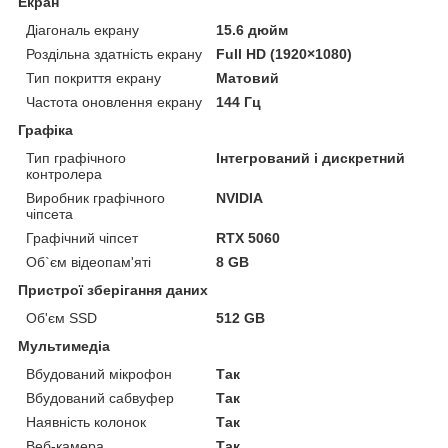
Екран
Діагональ екрану
15.6 дюйм
Роздільна здатність екрану
Full HD (1920×1080)
Тип покриття екрану
Матовий
Частота оновлення екрану
144 Гц
Графіка
Тип графічного
Інтегрований і дискретний
контролера
Виробник графічного
NVIDIA
чіпсета
Графічний чіпсет
RTX 5060
Об`єм відеопам'яті
8 GB
Пристрої зберігання даних
Об'єм SSD
512 GB
Мультимедіа
Вбудований мікрофон
Так
Вбудований сабвуфер
Так
Наявність колонок
Так
Веб-камера
Так