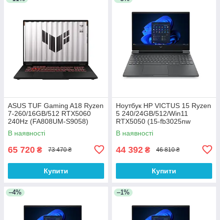
ASUS TUF Gaming A18 Ryzen
Ноутбук HP VICTUS 15 Ryzen
7-260/16GB/512 RTX5060
5 240/24GB/512/Win11
240Hz (FA808UM-S9058)
RTX5050 (15-fb3025nw
(C38YWEA))
В наявності
В наявності
65 720
44 392
₴
₴
73 470 ₴
46 810 ₴
Купити
Купити
–4%
–1%