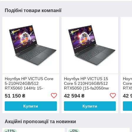
Подібні товари компанії
Ноутбук HP VICTUS Core
Ноутбук HP VICTUS 15
Ноут
5-210H/24GB/512
Core 5 210H/16GB/512
Core
RTX5060 144Hz 15-
RTX5050 (15-fa2050nw
RTX5
fa2102nw (CX5U9EA)
(C38YMEA))
(C3
51 150
42 594
42 
₴
₴
Купити
Купити
Акційні пропозиції та новинки
–11%
–5%