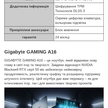
Додаткова інформація
Шифрування TPM
Технологія DLSS 3
Окрема цифрова клавіатура,
кольорова підсвітка
Прикріплені аксесуари
Блок живлення
гарантія
24 місяці
Gigabyte GAMING A16
GIGABYTE GAMING A16 – це ноутбук, який відкриває нову
главу в світі ігор та творчості. Завдяки відеокарті NVIDIA
Blackwell RTX серії 50 він забезпечує неймовірну
продуктивність, реалістичну графіку та розширену підтримку
штучного інтелекту. Цей ноутбук дає вам перевагу – як для
інтенсивних ігор, так і для вимогливих творчих проектів.