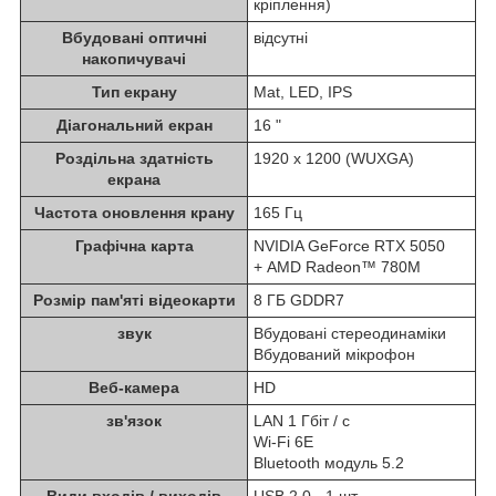
кріплення)
Вбудовані оптичні
відсутні
накопичувачі
Тип екрану
Mat, LED, IPS
Діагональний екран
16 "
Роздільна здатність
1920 x 1200 (WUXGA)
екрана
Частота оновлення крану
165 Гц
Графічна карта
NVIDIA GeForce RTX 5050
+ AMD Radeon™ 780M
Розмір пам'яті відеокарти
8 ГБ GDDR7
звук
Вбудовані стереодинаміки
Вбудований мікрофон
Веб-камера
HD
зв'язок
LAN 1 Гбіт / с
Wi-Fi 6Е
Bluetooth модуль 5.2
Види входів / виходів
USB 2.0 - 1 шт.