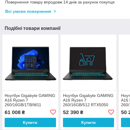
Повернення товару впродовж 14 днів за рахунок покупця
Всі умови повернення
Подібні товари компанії
Ноутбук Gigabyte GAMING
Ноутбук Gigabyte GAMING
Ноут
A16 Ryzen 7
A16 Ryzen 7
A16 
260/16GB/1TB/W11
260/16GB/512 RTX5050
260
RTX5060 165Hz
165Hz (3THK3EE893SD)
165
61 008
52 390
50 
₴
₴
(3VHK3EE893SH)
Купити
Купити