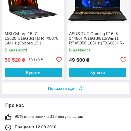
MSI Cyborg 15 i7-
ASUS TUF Gaming F16 i5-
13620H/16GB/1TB RTX5070
14450HX/16GB/512/Win11
144Hz (Cyborg 15 |
RTX5050 165Hz (FX608JHR-
B13WGKG-630XPL)
RV094W)
В наявності
В наявності
59 520
49 600
₴
₴
60 140 ₴
Купити
Купити
Показати ще
Про нас
90% позитивних з 313 відгуків за рік
Працює з 12.09.2016