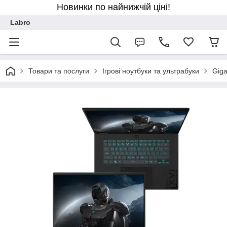
Новинки по найнижчій ціні!
Labro
Товари та послуги
Ігрові ноутбуки та ультрабуки
Gig