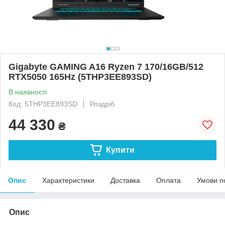
Gigabyte GAMING A16 Ryzen 7 170/16GB/512
RTX5050 165Hz (5THP3EE893SD)
В наявності
Код: 5THP3EE893SD
Роздріб
44 330
₴
Купити
Опис
Характеристики
Доставка
Оплата
Умови п
Опис