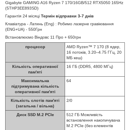
Gigabyte GAMING A16 Ryzen 7 170/16GB/512 RTX5050 165Hz
(5THP3EE893SD)
Гарантія 24 місяці
Термін відправки 3-7 днів
Клавіатура - Латинь (Eng) : Робимо лазерне гравіювання
(ENG+UA) - 550Грн
Встановлюємо Віндовс 11 Про + 650грн
процесор
AMD Ryzen™ 7 170 (8 ядер,
16 потоків, 3.20–4.75 ГГц, 20
МБ кеш)
Кількість оперативної
16 ГБ (DDR5, 4800 МГц)
пам'яті
Максимальна
64
підтримувана кількість
оперативної пам'яті
Кількість слотів пам'яті
2/0
(загальна / вільна)
Диск SSD M.2 PCIe
512 ГБ Можливість
встановлення накопичувача
M.2 PCIe (без елементів