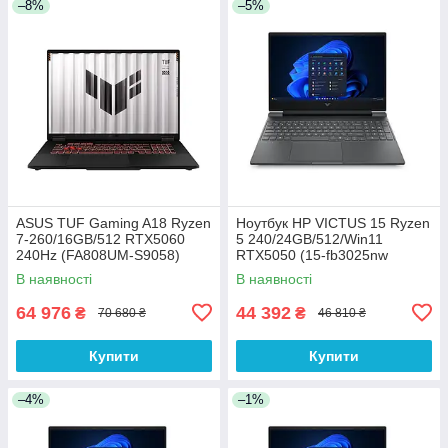
–8%
–5%
ASUS TUF Gaming A18 Ryzen
Ноутбук HP VICTUS 15 Ryzen
7-260/16GB/512 RTX5060
5 240/24GB/512/Win11
240Hz (FA808UM-S9058)
RTX5050 (15-fb3025nw
(C38YWEA))
В наявності
В наявності
64 976
44 392
₴
₴
70 680 ₴
46 810 ₴
Купити
Купити
–4%
–1%