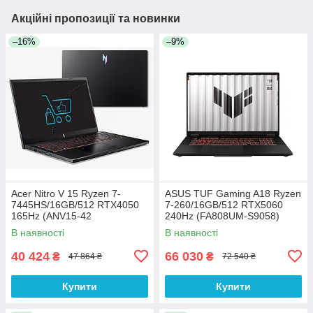
Акційні пропозиції та новинки
–16%
–9%
Acer Nitro V 15 Ryzen 7-
ASUS TUF Gaming A18 Ryzen
7445HS/16GB/512 RTX4050
7-260/16GB/512 RTX5060
165Hz (ANV15-42
240Hz (FA808UM-S9058)
NH.U5PEP.003)
В наявності
В наявності
40 424
66 030
₴
₴
47 864 ₴
72 540 ₴
Купити
Купити