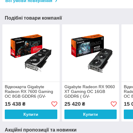
Всі умови повернення
Подібні товари компанії
Відеокарта Gigabyte
Gigabyte Radeon RX 9060
Віде
Radeon RX 7600 Gaming
XT Gaming OC 16GB
Rad
OC 8GB GDDR6 (GV-
GDDR6 ( GV-
OC 
R76GAMING OC-8GD)
R9060XTGAMING OC-
R76
15 438
25 420
15 
₴
₴
16GD)
Купити
Купити
Акційні пропозиції та новинки