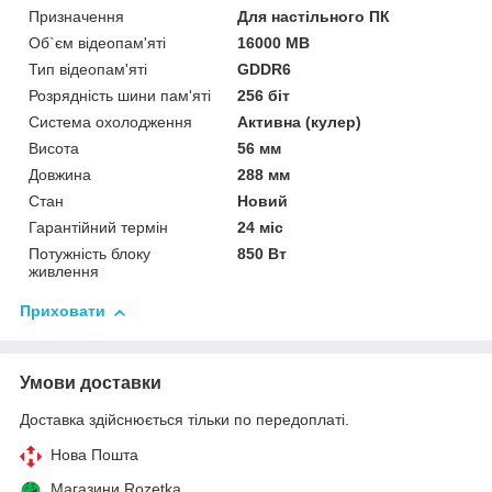
Призначення
Для настільного ПК
Об`єм відеопам'яті
16000 MB
Тип відеопам'яті
GDDR6
Розрядність шини пам'яті
256 біт
Система охолодження
Активна (кулер)
Висота
56 мм
Довжина
288 мм
Стан
Новий
Гарантійний термін
24 міс
Потужність блоку
850 Вт
живлення
Приховати
Умови доставки
Доставка здійснюється тільки по передоплаті.
Нова Пошта
Магазини Rozetka