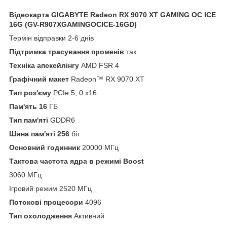
Відеокарта GIGABYTE Radeon RX 9070 XT GAMING OC ICE
16G (GV-R907XGAMINGOCICE-16GD)
Термін відправки 2-6 днів
Підтримка трасування променів
так
Техніка апскейлінгу
AMD FSR 4
Графічний макет
Radeon™ RX 9070 XT
Тип роз'єму
PCIe 5, 0 x16
Пам'ять 16
ГБ
Тип пам'яті
GDDR6
Шина пам'яті 256
біт
Основний годинник
20000 МГц
Тактова частота ядра в режимі Boost
3060 МГц
Ігровий режим 2520 МГц
Потокові процесори
4096
Тип охолодження
Активний