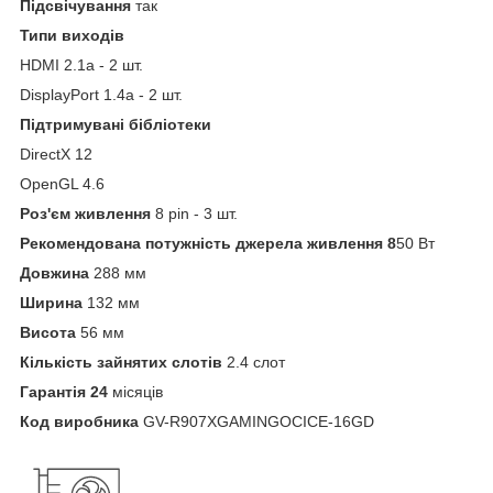
Підсвічування
так
Типи виходів
HDMI 2.1а - 2 шт.
DisplayPort 1.4а - 2 шт.
Підтримувані бібліотеки
DirectX 12
OpenGL 4.6
Роз'єм живлення
8 pin - 3 шт.
Рекомендована потужність джерела живлення 8
50 Вт
Довжина
288 мм
Ширина
132 мм
Висота
56 мм
Кількість зайнятих слотів
2.4 слот
Гарантія 24
місяців
Код виробника
GV-R907XGAMINGOCICE-16GD