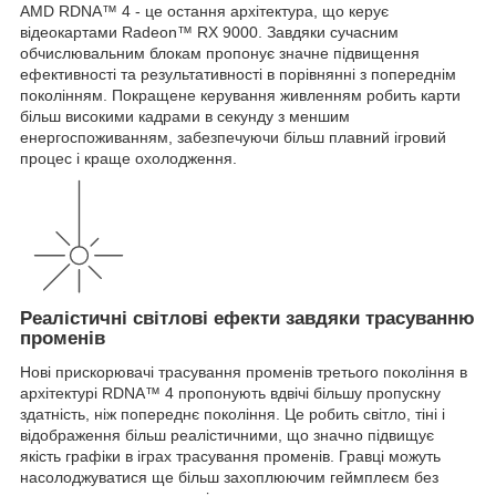
AMD RDNA™ 4 - це остання архітектура, що керує
відеокартами Radeon™ RX 9000. Завдяки сучасним
обчислювальним блокам пропонує значне підвищення
ефективності та результативності в порівнянні з попереднім
поколінням. Покращене керування живленням робить карти
більш високими кадрами в секунду з меншим
енергоспоживанням, забезпечуючи більш плавний ігровий
процес і краще охолодження.
Реалістичні світлові ефекти завдяки трасуванню
променів
Нові прискорювачі трасування променів третього покоління в
архітектурі RDNA™ 4 пропонують вдвічі більшу пропускну
здатність, ніж попереднє покоління. Це робить світло, тіні і
відображення більш реалістичними, що значно підвищує
якість графіки в іграх трасування променів. Гравці можуть
насолоджуватися ще більш захоплюючим геймплеєм без