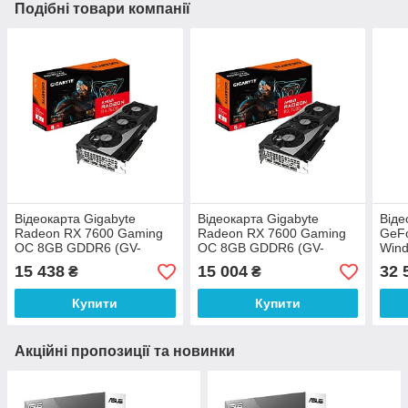
Подібні товари компанії
Відеокарта Gigabyte
Відеокарта Gigabyte
Віде
Radeon RX 7600 Gaming
Radeon RX 7600 Gaming
GeFo
OC 8GB GDDR6 (GV-
OC 8GB GDDR6 (GV-
Wind
R76GAMING OC-8GD)
R76GAMING OC-8GD)
GDD
15 438
15 004
32 
₴
₴
N50
Купити
Купити
Акційні пропозиції та новинки