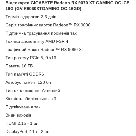
Відеокарта GIGABYTE Radeon RX 9070 XT GAMING OC ICE
16G (GV-R9060XTGAMING OC-16GD)
Термін відправки 2-6 днів
Серія графічних карток Radeon™ RX 9000
Підтримка трасування променів так
Техніка апскейлінгу AMD FSR 4
Графічний макет Radeon™ RX 9060 XT
Тип роз'єму PCIe 5, 0 x16
Память 16 ГБ
Тип пам'яті GDDR6
Автобус пам'яті 128 біт
Тип охолодження Активний
Кількість вболівальників 3
Підсвічування так
Види виходів
HDMI 2.1b - 1 шт.
DisplayPort 2.1a - 2 шт.