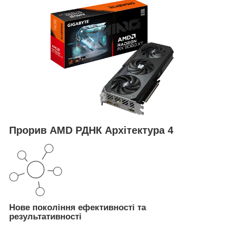
Прорив AMD РДНК Архітектура 4
Нове покоління ефективності та
результативності