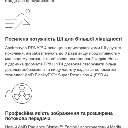
шкоди для продуктивності.
Посилена потужність ШІ для більшої ліквідності
Архітектура RDNA™ 4 оснащена прискорювачами ШІ другого
покоління, які забезпечують до 8 разів вищу продуктивність у
машинному навчанні та обчисленнях генерації кадрів. Нова
підтримка форматів FP8 і INT4 дозволяє створювати більш
детальні зображення та вищу частоту кадрів за допомогою
технології AMD FidelityFX™ Super Resolution 4 (FSR 4).
Професійна якість зображення та розширена
потокова передача
Новий AMD Radiance Display™ Engine і вдосконалений Media